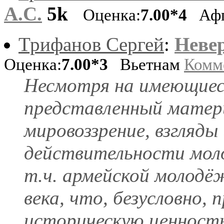
А.С.
5k
Оценка:
7.00*4
Афг
Трифанов Сергей
:
Неве
Оценка:
7.00*3
Вьетнам
Комм
Несмотря на имеющиес
представленный матер
мировоззрение, взгляды
действительности мол
т.ч. армейской молодёж
века, что, безусловно,
историческую ценность 