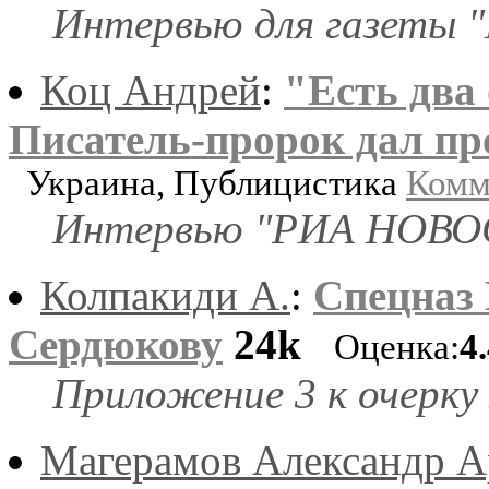
Интервью для газеты 
Коц Андрей
:
"Есть два
Писатель-пророк дал пр
Украина, Публицистика
Комм
Интервью "РИА НОВО
Колпакиди А.
:
Спецназ 
Сердюкову
24k
Оценка:
4
Приложение 3 к очерку
Магерамов Александр А