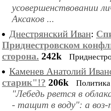
усовершенствовании ли
Аксаков ...
Днестрянский Иван
:
Сп
Приднестровском конфл
сторона.
242k
Приднестр
Каменев Анатолий Иван
старик"!?
206k
Политика
"Лебедь рвется в облака
- тащит в воду": а воз-