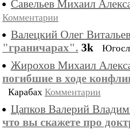
Савельев Михаил Алекс
Комментарии
Валецкий Олег Виталье
"граничарах".
3k
Югосл
Жирохов Михаил Алекс
погибшие в ходе конфлик
Карабах
Комментарии
Цапков Валерий Влади
что вы скажете про докт