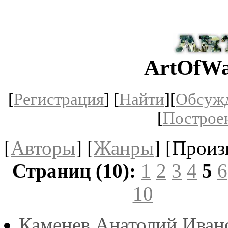
ArtOfWa
[
Регистрация
] [
Найти
][
Обсуж
[
Построе
[
Авторы
] [
Жанры
] [Произ
Страниц (10):
1
2
3
4
5
6
10
Каменев Анатолий Иван