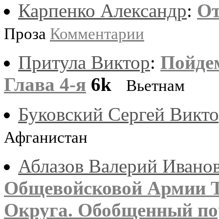
Карпенко Александр
:
От
Проза
Комментарии
Притула Виктор
:
Пойдем
Глава 4-я
6k
Вьетнам
Буковский Сергей Викт
Афганистан
Аблазов Валерий Ивано
Общевойсковой Армии Т
Округа. Обобщенный пор