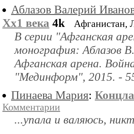
Аблазов Валерий Ивано
Хх1 века
4k
Афганистан, 
В серии "Афганская аре
монография: Аблазов В.И
Афганская арена. Война
"Мединформ", 2015. - 55
Пинаева Мария
:
Концла
Комментарии
...упала и валяюсь, ник