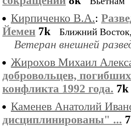
сокращений
8k
Вьетнам
Кирпиченко В.А.
:
Разве
Йемен
7k
Ближний Восток
Ветеран внешней разве
Жирохов Михаил Алекс
добровольцев, погибших
конфликта 1992 года.
7k
Каменев Анатолий Иван
дисциплинированы" ...
7