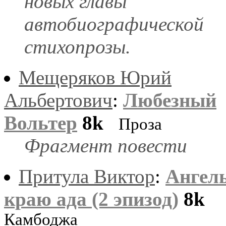
новых главы
автобиографической
стихопрозы.
Мещеряков Юрий
Альбертович
:
Любезный
Вольтер
8k
Проза
Фрагмент повести
Притула Виктор
:
Ангел
краю ада (2 эпизод)
8k
Камбоджа