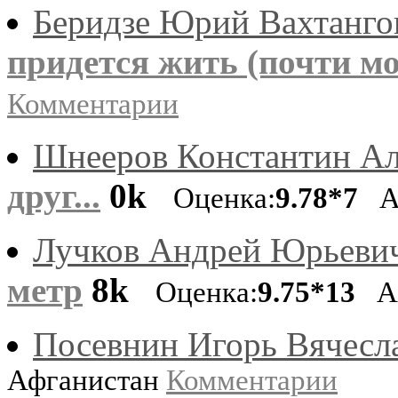
Беридзе Юрий Вахтанго
придется жить (почти м
Комментарии
Шнееров Константин Ал
друг...
0k
Оценка:
9.78*7
Аф
Лучков Андрей Юрьеви
метр
8k
Оценка:
9.75*13
Аф
Посевнин Игорь Вячесл
Афганистан
Комментарии