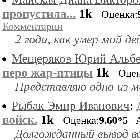
пропустила...
1k
Оценка:
Комментарии
2 года, как умер мой де
Мещеряков Юрий Альбе
перо жар-птицы
1k
Оцен
Представляю одно из м
Рыбак Эмир Иванович
:
войск.
1k
Оценка:
9.60*5
Аф
Долгожданный вывод во