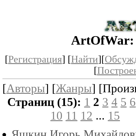
ArtOfWar:
[
Регистрация
] [
Найти
][
Обсуж
[
Построе
[
Авторы
] [
Жанры
] [Произ
Страниц (15):
1
2
3
4
5
6
10
11
12
...
15
Яшкин Игорь Михайлов