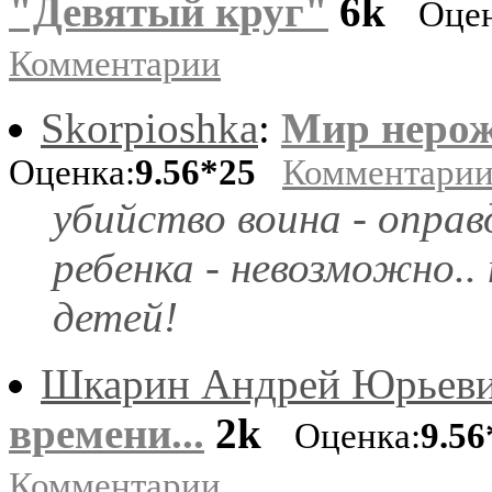
"Девятый круг"
6k
Оцен
Комментарии
Skorpioshka
:
Мир неро
Оценка:
9.56*25
Комментари
убийство воина - опра
ребенка - невозможно..
детей!
Шкарин Андрей Юрьев
времени...
2k
Оценка:
9.56
Комментарии