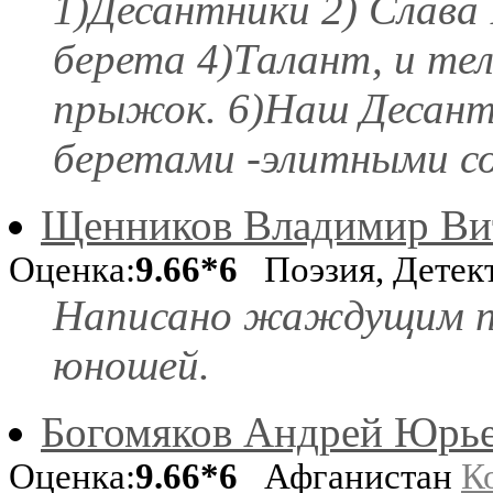
1)Десантники 2) Слава 
берета 4)Талант, и тель
прыжок. 6)Наш Десант
беретами -элитными с
Щенников Владимир Ви
Оценка:
9.66*6
Поэзия, Детек
Написано жаждущим п
юношей.
Богомяков Андрей Юрь
Оценка:
9.66*6
Афганистан
К