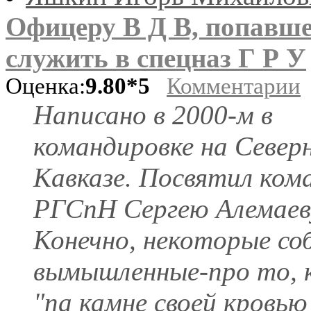
Офицеру В Д В, попавш
служить в спецназ Г Р У
Оценка:
9.80*5
Комментарии
Написано в 2000-м в
командировке на Север
Кавказе. Посвятил ком
РГСпН Сергею Алемаев
Конечно, некоторые с
вымышленные-про то, 
"па камне своей кровью