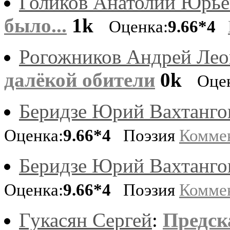
Голиков Анатолий Юрье
было...
1k
Оценка:
9.66*4
Рогожников Андрей Ле
далёкой обители
0k
Оце
Беридзе Юрий Вахтанго
Оценка:
9.66*4
Поэзия
Комме
Беридзе Юрий Вахтанго
Оценка:
9.66*4
Поэзия
Комме
Гукасян Сергей
:
Предск