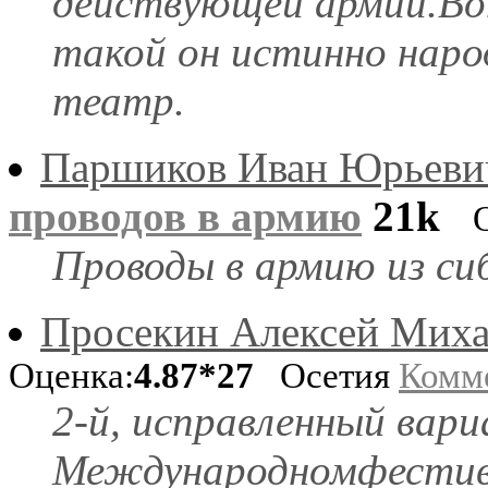
действующей армии.В
такой он истинно нар
театр.
Паршиков Иван Юрьеви
проводов в армию
21k
Проводы в армию из си
Просекин Алексей Мих
Оценка:
4.87*27
Осетия
Комм
2-й, исправленный вари
Международномфестив