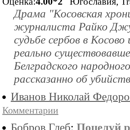
Оценка:
4.00*2
Югославия, Tra
Драма "Косовская хрон
журналиста Райко Джу
судьбе сербов в Косово
реально существовавшей
Белградского народног
рассказанно об убийства
Иванов Николай Федоро
Комментарии
Бобров Глеб
:
Поцелуй 