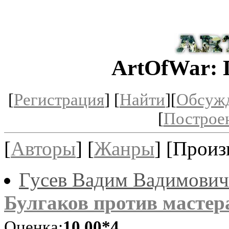
ArtOfWar: 
[
Регистрация
] [
Найти
][
Обсуж
[
Построе
[
Авторы
] [
Жанры
] [Произ
Гусев Вадим Вадимович
Булгаков против мастер
Оценка:
10.00*4