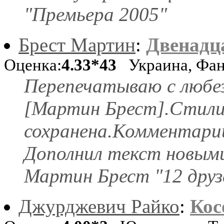
"Премьера 2005"
Брест Мартин
:
Двенадца
Оценка:
4.33*43
Украина, Фан
Перепечатываю с любез
[Мартин Брест].Стили
сохранена.Комментарии
Дополнил текст новыми
Мартин Брест "12 друзе
Джурджевич Райко
:
Кос