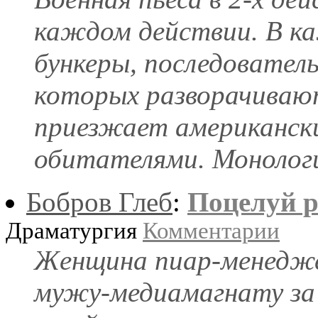
каждом действии. В к
бункеры, последователь
которых разворачивают
приезжает американски
обитателями. Монологи
Бобров Глеб
:
Поцелуй р
Драматургия
Комментарии
Женщина пиар-менедж
мужу-медиамагнату за