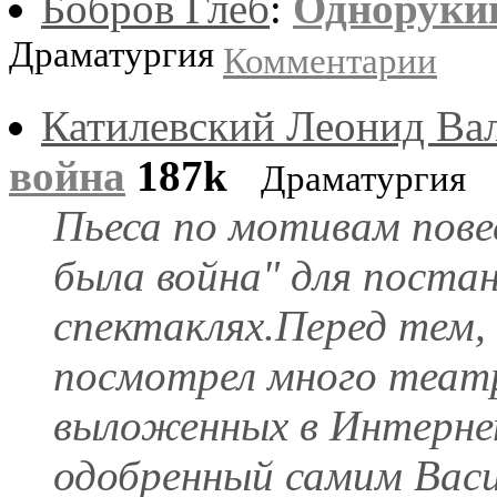
Бобров Глеб
:
Одноруки
Драматургия
Комментарии
Катилевский Леонид Ва
война
187k
Драматургия
Пьеса по мотивам пове
была война" для постан
спектаклях.Перед тем, 
посмотрел много теат
выложенных в Интернет
одобренный самим Васил