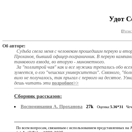
Удот С
[
Регис
Об авторе:
Судьба свела меня с человеком прошедшим первую и вто
Проханов, бывший офицер-пограничник. В первую кампан
танкового взвода, во вторую - минометного.
За "поллитрой чая" как и все мужики трепались обо всем 
зумеется, о его "чешских университетах". Связного, "боль
вило не получалось, так прыгал с первого на десятое. Узна
дешь читать эти
подробнее>>
Сборник рассказов:
Воспоминания А. Проханова
27k
Оценка:
5.36*31
Чеч
По всем вопросам, связанным с использованием представленных на Ar