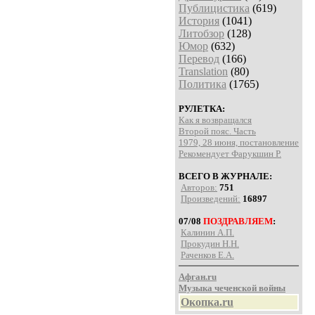
Публицистика
(619)
История
(1041)
Литобзор
(128)
Юмор
(632)
Перевод
(166)
Translation
(80)
Политика
(1765)
РУЛЕТКА:
Как я возвращался
Второй пояс. Часть
1979, 28 июня, постановление
Рекомендует Фарукшин Р.
ВСЕГО В ЖУРНАЛЕ:
Авторов:
751
Произведений:
16897
07/08
ПОЗДРАВЛЯЕМ
:
Калинин А.П.
Прокудин Н.Н.
Раченков Е.А.
Афган.ru
Музыка чеченской войны
Окопка.ru