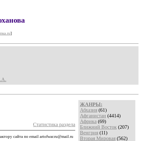
оханова
пка.ru
]
.А.
ЖАНРЫ:
Абхазия
(61)
Афганистан
(4414)
Африка
(69)
Статистика раздела
Ближний Восток
(207)
Венгрия
(11)
тору сайта по email artofwar.ru@mail.ru
Вторая Мировая
(562)