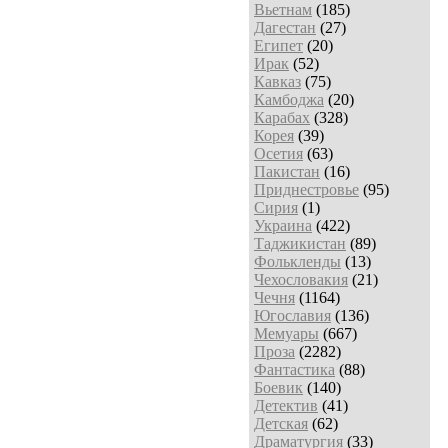
Вьетнам
(185)
Дагестан
(27)
Египет
(20)
Ирак
(52)
Кавказ
(75)
Камбоджа
(20)
Карабах
(328)
Корея
(39)
Осетия
(63)
Пакистан
(16)
Приднестровье
(95)
Сирия
(1)
Украина
(422)
Таджикистан
(89)
Фолькленды
(13)
Чехословакия
(21)
Чечня
(1164)
Югославия
(136)
Мемуары
(667)
Проза
(2282)
Фантастика
(88)
Боевик
(140)
Детектив
(41)
Детская
(62)
Драматургия
(33)