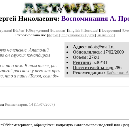
ергей Николаевич:
Воспоминания А. Пр
трация
]
[
Найти
] [
Обсуждения
] [
Новинки
] [
English
] [
Помощь
] [
Построения
]
[
Око
Отсортировано по: [
форме
] [
популярности
] [
дате
] [
названию
]
Aдpeс:
udots@mail.ru
рую чеченские. Анатолий
Обновлялось:
17/02/2009
ию он служил командиром
Объем:
27k/1
Рейтинг:
5.36*31
и ни о чем. В том числе, ра-
Посетителей за год:
286
шого" рассказа у него как пра-
Рекомендации :
Бабченко А
в, что я пишу (Толян, если бу-
ня
Комментарии: 14 (11/07/2007)
tOfWar материалов, обращайтесь напрямую к авторам произведений или к редак