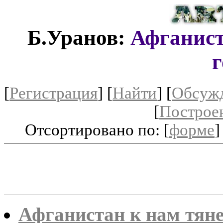
Б.Уранов:
Афганист
г
[
Регистрация
]
[
Найти
] [
Обсуж
[
Построе
Отсортировано по: [
форме
]
Афганистан к нам тян