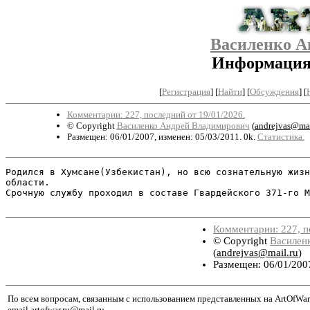
Василенко А
Информация 
[
Регистрация
]
[
Найти
] [
Обсуждения
] [
Комментарии: 227, последний от 19/01/2026.
© Copyright
Василенко Андрей Владимирович
(
andrejvas@mai
Размещен: 06/01/2007, изменен: 05/03/2011. 0k.
Статистика.
Родился в Хумсане(Узбекистан), но всю сознательную жизн
области. 

Срочную службу проходил в составе Гвардейского 371-го М
Комментарии: 227, п
© Copyright
Василен
(
andrejvas@mail.ru
)
Размещен: 06/01/2007
По всем вопросам, связанным с использованием представленных на ArtOfWar
email artofwar.ru@mail.ru