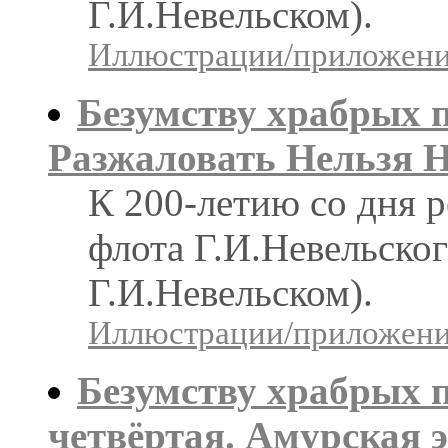
Г.И.Невельском).
Иллюстрации/приложения
Безумству храбрых п
Разжаловать Нельзя 
К 200-летию со дня 
флота Г.И.Невельског
Г.И.Невельском).
Иллюстрации/приложения
Безумству храбрых п
четвёртая. Амурская 