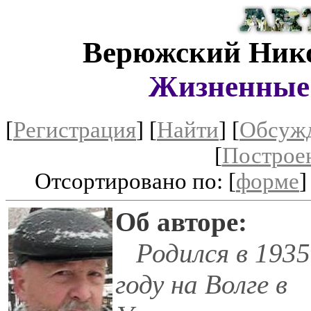
Верюжский Нико
Жизненные 
[
Регистрация
]
[
Найти
] [
Обсуж
[
Построе
Отсортировано по: [
форме
]
Об авторе:
Родился в 1935
году на Волге в