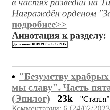
в частях разведки на Т
Награждён орденом "За
подробнее>>
Аннотация к разделу:
Даты жизни: 01.09.1935 -- 06.12.2015
"Безумству храбрых
мы славу". Часть пят
(Эпилог)
23k
"Статья
Комментарии: 6 (24/02/2023