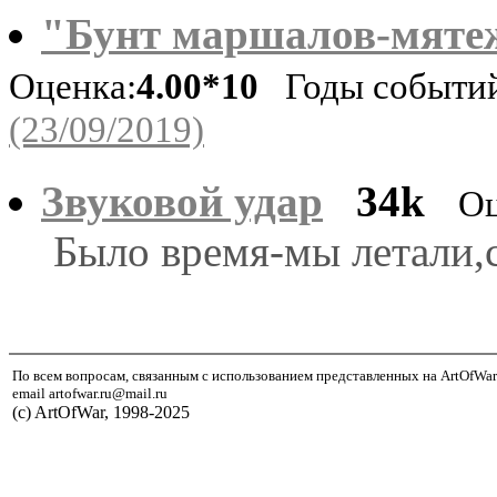
"Бунт маршалов-мятеж
Оценка:
4.00*10
Годы событий
(23/09/2019)
Звуковой удар
34k
Оц
Было время-мы летали,с
По всем вопросам, связанным с использованием представленных на ArtOfWar
email artofwar.ru@mail.ru
(с) ArtOfWar, 1998-2025