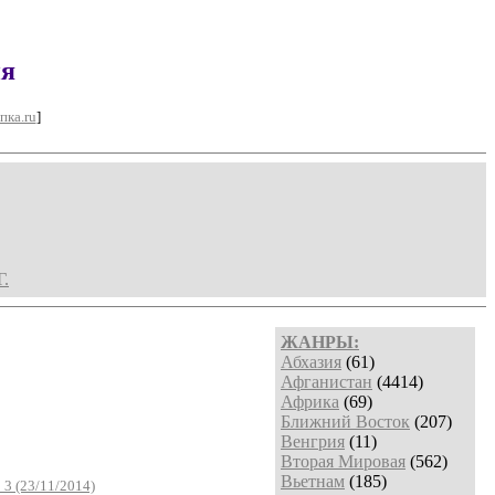
ия
пка.ru
]
Г.
ЖАНРЫ:
Абхазия
(61)
Афганистан
(4414)
Африка
(69)
Ближний Восток
(207)
Венгрия
(11)
Вторая Мировая
(562)
Вьетнам
(185)
3 (23/11/2014)