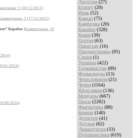
Дагестан
(27)
Египет
(20)
ентарии: 5 (18/12/2012)
Ирак
(52)
Кавказ
(75)
Комментарии: 3 (17/11/2012)
Камбоджа
(20)
нт" Карабах
Комментарии: 16
Карабах
(328)
Корея
(39)
Осетия
(63)
Пакистан
(16)
Приднестровье
(95)
/2014)
Сирия
(1)
Украина
(422)
09/01/2016)
Таджикистан
(89)
Фолькленды
(13)
Чехословакия
(21)
Чечня
(1164)
Югославия
(136)
Мемуары
(667)
Проза
(2282)
26/06/2024)
Фантастика
(88)
Боевик
(140)
Детектив
(41)
Детская
(62)
Драматургия
(33)
Публицистика
(619)