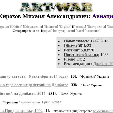
ирохов Михаил Александрович:
Авиац
трация
]
[
Найти
] [
Обсуждения
] [
Новинки
] [
English
] [
Помощь
] [
Построения
]
[
Око
Отсортировано по: [
форме
] [
популярности
] [
дате
] [
названию
]
Обновлялось:
17/08/2014
Объем:
581k/23
Рейтинг:
5.83*70
Посетителей за год:
1988
Friend Of:
2
Рекомендации :
Джебеян Р.
и (6 августа - 6 сентября 2014 года)
16k
"Фрагмент" Украина
 в ходе боевых действий на Донбассе
33k
"Эссе" Украина
ствий на Донбассе, 2014
231k
"Эссе" Украина
k
"Фрагмент"
Комментарии: 1 (06/07/2014)
 в Приднестровье, 1992
1k
"Фрагмент" Приднестровье
Комментарии: 