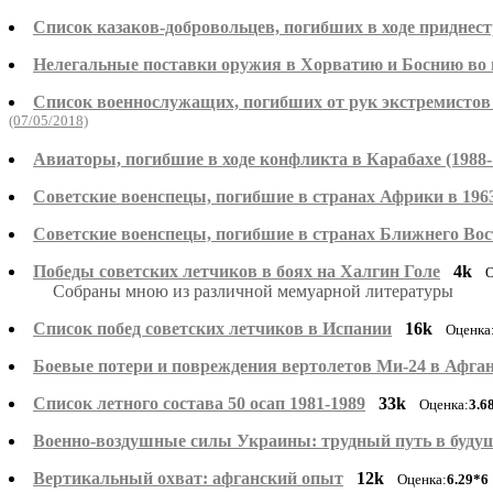
Список казаков-добровольцев, погибших в ходе приднест
Нелегальные поставки оружия в Хорватию и Боснию во в
Список военнослужащих, погибших от рук экстремистов в
(07/05/2018)
Авиаторы, погибшие в ходе конфликта в Карабахе (1988-
Советские военспецы, погибшие в странах Африки в 1963-
Советские военспецы, погибшие в странах Ближнего Восто
Победы советских летчиков в боях на Халгин Голе
4k
О
Собраны мною из различной мемуарной литературы
Список побед советских летчиков в Испании
16k
Оценка
Боевые потери и повреждения вертолетов Ми-24 в Афган
Список летного состава 50 осап 1981-1989
33k
Оценка:
3.6
Военно-воздушные силы Украины: трудный путь в буду
Вертикальный охват: афганский опыт
12k
Оценка:
6.29*6