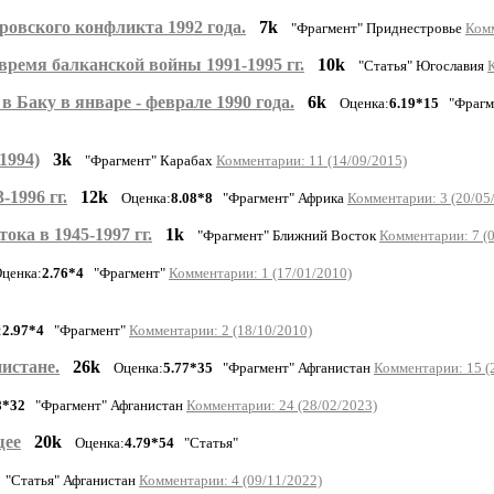
ровского конфликта 1992 года.
7k
"Фрагмент" Приднестровье
Комм
ремя балканской войны 1991-1995 гг.
10k
"Статья" Югославия
 Баку в январе - феврале 1990 года.
6k
Оценка:
6.19*15
"Фрагме
1994)
3k
"Фрагмент" Карабах
Комментарии: 11 (14/09/2015)
1996 гг.
12k
Оценка:
8.08*8
"Фрагмент" Африка
Комментарии: 3 (20/05
ка в 1945-1997 гг.
1k
"Фрагмент" Ближний Восток
Комментарии: 7 (
ценка:
2.76*4
"Фрагмент"
Комментарии: 1 (17/01/2010)
:
2.97*4
"Фрагмент"
Комментарии: 2 (18/10/2010)
истане.
26k
Оценка:
5.77*35
"Фрагмент" Афганистан
Комментарии: 15 (
8*32
"Фрагмент" Афганистан
Комментарии: 24 (28/02/2023)
щее
20k
Оценка:
4.79*54
"Статья"
"Статья" Афганистан
Комментарии: 4 (09/11/2022)