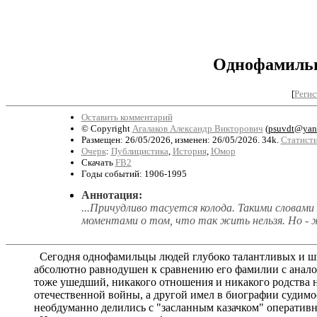
Однофамильц
[
Регис
Оставить комментарий
© Copyright
Агалаков Александр Викторович
(
psuvdt@yan
Размещен: 26/05/2026, изменен: 26/05/2026. 34k.
Статисти
Очерк
:
Публицистика
,
История
,
Юмор
Скачать
FB2
Годы событий: 1906-1995
Аннотация:
...Причудливо тасуется колода. Такими словам
моментами о том, что так жить нельзя. Но - 
Сегодня однофамильцы людей глубоко талантливых и ши
абсолютно равнодушен к сравнению его фамилии с анало
тоже ушедший, никакого отношения и никакого родства н
отечественной войны, а другой имел в биографии судимо
необдуманно делились с "засланным казачком" оператив