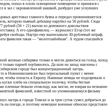
следом, попал в плохо освещенное помещение и принялся с
л в зал с окровавленной шашкой, разбудил уже уснувших
довых арестовал главного буяна и передал провинившегося
ель, которую пьяный дебошир нарубил на 56 рублей. Сюда
7 рублей (56 + 21) вычли из денежного довольствия
 отставку. А его однофамилец ― журналист Егор (тот же
 требуя свободы. Наутро ему выписывали 30-рублевый штраф.
ата фамилия такая ― "молотозабойная". А чудом спасшийся
ной жизнью сибиряки только и могли дивиться на голод, холод
 только парней поубавилось. Да шли на запад эшелоны с
сибирском городе был концентрационный лагерь.
 то в Новониколаевске был пересыльный пункт с менее
ия, чтобы попасть в Европу. Наивные немцы не подозревали о
ь куски хлеба на специальную полочку, чтобы беглые
и пленные бежали отовсюду, как могли, не взирая на незнание
с занятной фамилией, известной по упоминавшемуся фильму
ул лагерь в городе Томске и за трое суток сумел добраться до
ть на поезде, и поэтому немецкие военные обноски предстояло