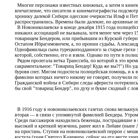
Многие персонажи известных книжных, а затем и кинема
впечатление, что писатели и кинематографисты подсмотр
хронику далекой Сибири одесские очеркисты Ильф и Петр
распространялись. Времена были далекие, но архивные 
В Новониколаевске в конце декабря 1915 года полицейс
никаких ассоциаций не вызывала, хотя менее чем через 1
товарищем Бендером, или прибывшим из Курской губерни
Остапом Ибрагимовичем, а, по иронии судьбы, Александ
Однофамильца сына турецкоподданного за старые грехи 
которой, собственно, его и взяли. Однако по пути в пол
Рядом пролегала ветка Транссиба, по которой в это время
сакраментальное: "Товарищ Бендер! Куда же вы?!") Но уд
буровя снег. Мигом подоспела полицейская помощь, и к 
фамилии которых ничего никому не говорят, получили по
Гражданской войны в Сибири следы афериста потерялись.
бы свой "товарищ Бендер", по духу и букве сходный с л
В 1916 году в новониколаевских газетах снова мелькнул
вторая ― в связи с упомянутой фамилией Бендера. Утро
Среди пассажиров находились беженцы, пострадавшие в
высокий и крепкий мужчина, ранее жил в Либаве (ныне Ли
на пристань. Ступив на новониколаевский перрон с мешко
костела (храм Святого Казимира, сейчас на его месте ун