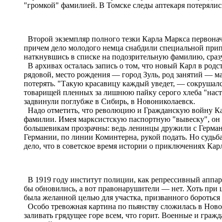
"громкой" фамилией. В Томске следы аптекаря потерялис
Второй экземпляр полного тезки Карла Маркса первонача
причем дело молодого немца снабдили специальной прип
наткнувшись в списке на подозрительную фамилию, сраз
В архивах осталась запись о том, что новый Карл в родс
рядовой, место рождения ― город Зуль, род занятий ― ма
потерять. "Такую красавицу каждый уведет, ― сокрушалс
товарищей пленных за лишнюю пайку серого хлеба "насту
задвинули поглубже в Сибирь, в Новониколаевск.
Надо отметить, что революцию и Гражданскую войну Кар
фамилии. Имея марксистскую паспортную "вывеску", он 
большевикам прозрачны: ведь ленинцы дружили с Германие
Германии, по линии Коминтерна, рукой подать. Но судьб
дело, что в советское время истории о приключениях Ка
В 1919 году институт полиции, как репрессивный аппара
бы обновились, а вот правонарушители ― нет. Хоть при ц
была желанной целью для участка, призванного бороться 
Особо тревожная картина по пьянству сложилась в Новони
заливать грядущее горе всем, что горит. Военные и граж