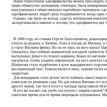
Некое пересечение однофамильства можно проследить с
права обманутых дольщиков, очевидно, была шокирована
консультации в общественную партийную приемную, где п
однофамильных людей сразу подзабываются, когда один че
Однако, так было не всегда, судя по материалам новосиб
засекречивались именно и потому, что однофамилец мог бр
В 1906 году, по словам Сергея Анатольевича, разыскав
отпуск на родину, в Латвию. Ехал в поезде до Москвы, и 
к горлу Висмана финку. Но он не знал, на кого напал! 
Оказалось, был пойман знаменитый поездной грабитель 
вытаскивал деньги из чужого кармана, бежал по вагонам и
нагибался, чтобы поднять оброненное, на него налетал с
Шабанова стало ограбление в купе жандармского поручика,
рассерженный чин, Тимоха вылез в окно, переместился на
скоростью.
Для жандармов стало делом чести поймать такого виртуоз
повесили по решению суда. Но для начала Висман его ос
других чинов, так что в итоге к награде представили б
И кто же посмел так грубо поступить с нашим героем? 
советское время долгое время запрещали публиковать. М