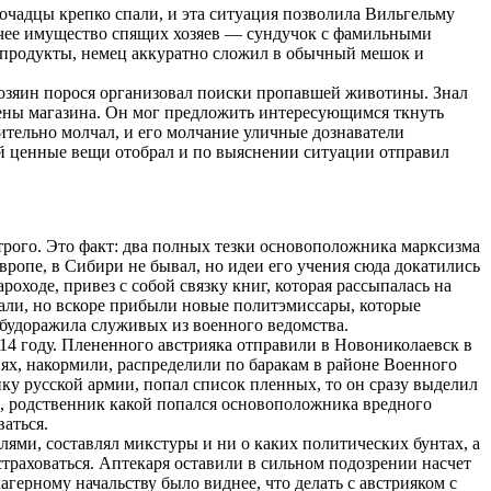
очадцы крепко спали, и эта ситуация позволила Вильгельму
очее имущество спящих хозяев ― сундучок с фамильными
 продукты, немец аккуратно сложил в обычный мешок и
 хозяин порося организовал поиски пропавшей животины. Знал
тены магазина. Он мог предложить интересующимся ткнуть
чительно молчал, и его молчание уличные дознаватели
ый ценные вещи отобрал и по выяснении ситуации отправил
ого. Это факт: два полных тезки основоположника марксизма
вропе, в Сибири не бывал, но идеи его учения сюда докатились
оходе, привез с собой связку книг, которая рассыпалась на
вали, но вскоре прибыли новые политэмиссары, которые
будоражила служивых из военного ведомства.
14 году. Плененного австрияка отправили в Новониколаевск в
ях, накормили, распределили по баракам в районе Военного
ику русской армии, попал список пленных, то он сразу выделил
и, родственник какой попался основоположника вредного
ваться.
лями, составлял микстуры и ни о каких политических бунтах, а
раховаться. Аптекаря оставили в сильном подозрении насчет
лагерному начальству было виднее, что делать с австрияком с