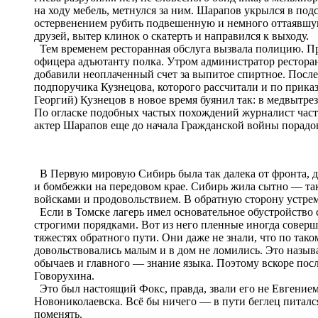
на ходу мебель, метнулся за ним. Шарапов укрылся в под
остервенением рубить подвешенную и немного оттаявшую
друзей, вытер клинок о скатерть и направился к выходу.
Тем временем ресторанная обслуга вызвала полицию. При
офицера адъютанту полка. Утром администратор рестора
добавили неоплаченный счет за выпитое спиртное. После
подпоручика Кузнецова, которого рассчитали и по прика
Георгий) Кузнецов в новое время буянил так: в медвытр
По огласке подобных частых похождений журналист част
актер Шарапов еще до начала Гражданской войны порадо
В Первую мировую Сибирь была так далека от фронта, до
и бомбежки на передовом крае. Сибирь жила сытно ― так
войсками и продовольствием. В обратную сторону устре
Если в Томске лагерь имел основательное обустройство 
строгими порядками. Вот из него пленные иногда соверш
тяжестях обратного пути. Они даже не знали, что по та
довольствовались малым и в дом не ломились. Это назыв
обычаев и главного ― знание языка. Поэтому вскоре по
Говорухина.
Это был настоящий Фокс, правда, звали его не Евгением, 
Новониколаевска. Всё бы ничего ― в пути беглец питалс
поменять.