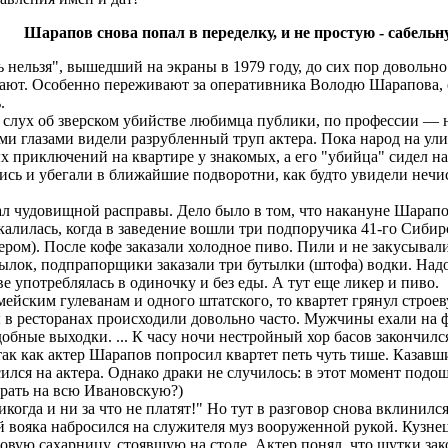
Шарапов снова попал в переделку, и не простую - сабель
ельзя", вышедший на экраны в 1979 году, до сих пор довольно 
дают. Особенно переживают за оперативника Володю Шарапова, 
.
слух об зверском убийстве любимца публики, по профессии ― н
ми глазами видели разрубленный труп актера. Пока народ на ули
 приключений на квартире у знакомых, а его "убийца" сидел на
лись и убегали в ближайшие подворотни, как будто увидели неч
л чудовищной расправы. Дело было в том, что накануне Шарапо
алилась, когда в заведение вошли три подпоручика 41-го Сибирс
кером). После кофе заказали холодное пиво. Пили и не закусывал
тылок, подпрапорщики заказали три бутылки (штофа) водки. Надо
е употреблялась в одиночку и без еды. А тут еще ликер и пиво.
мейским гулеванам и одного штатского, то квартет грянул строе
 в ресторанах происходили довольно часто. Мужчины ехали на фр
бные выходки. ... К часу ночи нестройный хор басов закончился
 так как актер Шарапов попросил квартет петь чуть тише. Каза
ился на актера. Однако драки не случилось: в этот момент подо
орать на всю Ивановскую?)
когда и ни за что не платят!" Но тут в разговор снова вклини
ный вояка набросился на служителя муз вооруженной рукой. Кузн
оровую сахарницу, стоявшую на столе. Актер понял, что шутки за