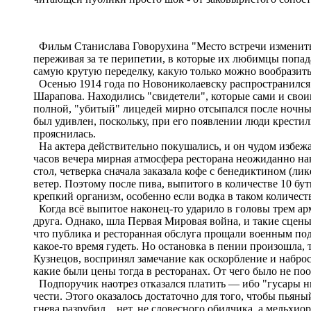
Фильм Станислава Говорухина "Место встречи изменить н
переживая за те перипетии, в которые их любимцы попа
самую крутую переделку, какую только можно вообразить
Осенью 1914 года по Новониколаевску распространился 
Шарапова. Находились "свидетели", которые сами и свои
полной, "убитый" лицедей мирно отсыпался после ночных
был удивлен, поскольку, при его появлении люди крести
прояснилась.
На актера действительно покушались, и он чудом избежа
часов вечера мирная атмосфера ресторана неожиданно нак
стол, четверка сначала заказала кофе с бенедиктином (ли
ветер. Поэтому после пива, выпитого в количестве 10 бу
крепкий организм, особенно если водка в таком количеств
Когда всё выпитое наконец-то ударило в головы трем ар
друга. Однако, шла Первая Мировая война, и такие сцены
что публика и ресторанная обслуга прощали военным подо
какое-то время гудеть. Но остановка в пении произошла,
Кузнецов, воспринял замечание как оскорбление и наброс
какие были цены тогда в ресторанах. От чего было не по
Подпоручик наотрез отказался платить ― ибо "гусары ни
чести. Этого оказалось достаточно для того, чтобы пья
гнева разрубил... нет, не словесного обидчика, а мельхи