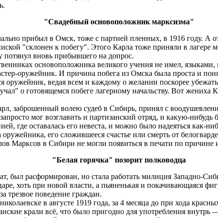
ь.
"Свадебный основоположник марксизма"
льно прибыл в Омск, тоже с партией пленных, в 1916 году. А о
иской "склонен к побегу". Этого Карла тоже приняли в лагере 
у потянул вновь прибывшего на допрос.
твенниках основоположника великого учения не имел, языками, к
стер-оружейник. И причина побега из Омска была проста и поня
я оружейник, ведая всем и каждому о желании поскорее убежать 
чал" о готовящемся побеге лагерному начальству. Вот жениха К
л, заброшенный волею судеб в Сибирь, принял с воодушевление
запросто мог возглавить и партизанский отряд, и какую-нибудь
й, где оставалась его невеста, и можно было надеяться как-ниб
а оружейника, его сложившееся счастье или смерть от белогвар
рлов Марксов в Сибири не могли появиться в печати по причине
"Белая горячка" позорит полководца
т, был расформирован, но стала работать милиция Западно-Сиб
аре, хоть при новой власти, а пьяненькая и покачивающаяся фи
за трезвое поведение граждан.
колаевске в августе 1919 года, за 4 месяца до при хода красны
данские крали всё, что было пригодно для употребления внутрь 