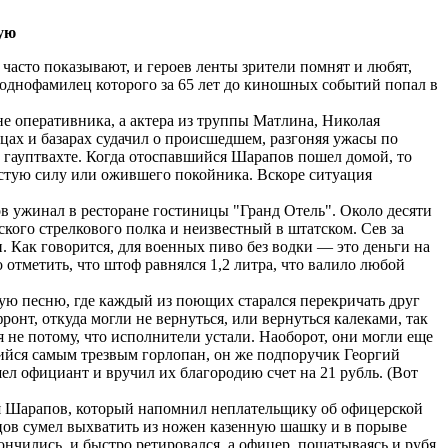
ную
часто показывают, и героев ленты зрители помнят и любят,
однофамилец которого за 65 лет до киношных событий попал в
е оперативника, а актера из труппы Матлина, Николая
цах и базарах судачил о происшедшем, разгоняя ужасы по
 гауптвахте. Когда отоспавшийся Шарапов пошел домой, то
истую силу или ожившего покойника. Вскоре ситуация
в ужинал в ресторане гостиницы "Гранд Отель". Около десяти
кого стрелкового полка и неизвестный в штатском. Сев за
и. Как говорится, для военных пиво без водки ― это деньги на
 отметить, что штоф равнялся 1,2 литра, что валило любой
вую песню, где каждый из поющих старался перекричать друг
онт, откуда могли не вернуться, или вернуться калеками, так
 не потому, что исполнители устали. Наоборот, они могли еще
вшийся самым трезвым горлопан, он же подпоручик Георгий
шел официант и вручил их благородию счет на 21 рубль. (Вот
лся Шарапов, который напомнил неплательщику об офицерской
ецов сумел выхватить из ножен казенную шашку и в порыве
кончились, и быстро ретировался, а офицер, пошатываясь и рубя