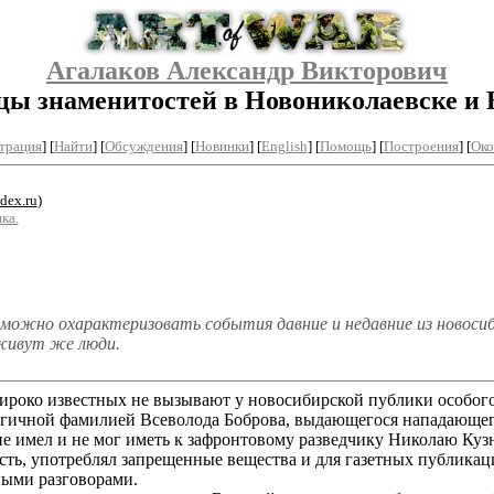
Агалаков Александр Викторович
ы знаменитостей в Новониколаевске и 
трация
]
[
Найти
] [
Обсуждения
] [
Новинки
] [
English
] [
Помощь
] [
Построения
]
[
Око
dex.ru
)
ка.
и можно охарактеризовать события давние и недавние из новос
живут же люди.
роко известных не вызывают у новосибирской публики особог
гичной фамилией Всеволода Боброва, выдающегося нападающего 
е имел и не мог иметь к зафронтовому разведчику Николаю Куз
сть, употреблял запрещенные вещества и для газетных публика
ными разговорами.