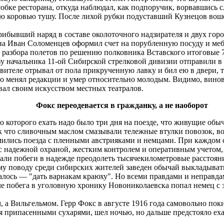
собке ресторана, откуда наблюдал, как подпоручик, ворвавшись 
 коровью тушу. После лихой рубки подуставший Кузнецов воше
бывший наряд в составе околоточного надзирателя и двух горо
на Иван Соломенцев оформил счет на порубленную посуду и меб
 разбора полетов по решению полковника Вставского итоговые 7
зу начальника 11-ой Сибирской стрелковой дивизии отправили в
езвителе отрывал от пола прикрученную лавку и бил ею в двери,
о менял редакции и умер относительно молодым. Видимо, винов
вал своим искусством местных театралов.
Фокс переодевается в гражданку, а не наоборот
 которого ехать надо было три дня на поезде, что живущие обыч
 что сливочным маслом смазывали тележные втулки повозок, вот
мились поезда с пленными австрияками и немцами. При каждом 
с надежной охраной, жестким контролем и оперативным учетом,
али побеги в надежде преодолеть тысячекилометровые расстоян
кому поводу среди сибирских жителей заведен обычай выкладыват
алось ― "дать варнакам краюху". Но всеми правдами и неправдам
сле побега в уголовную хронику Новониколаевска попал немец 
а Вильгельмом. Герр Фокс в августе 1916 года самовольно покин
я припасенными сухарями, шел ночью, но дальше предстояло еха