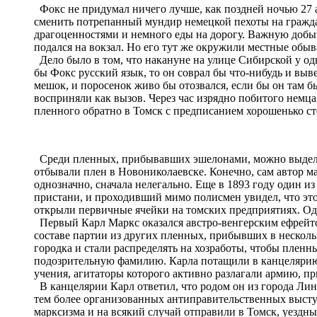
Фокс не придумал ничего лучше, как поздней ночью 27 а
сменить потрепанный мундир немецкой пехоты на гражд
драгоценностями и немного еды на дорогу. Важную добы
подался на вокзал. Но его тут же окружили местные об
Дело было в том, что накануне на улице Сибирской у од
бы Фокс русский язык, то он соврал бы что-нибудь и в
мешок, и поросенок живо бы отозвался, если бы он там б
восприняли как вызов. Через час изрядно побитого немц
пленного обратно в Томск с предписанием хорошенько ст
Среди пленных, прибывавших эшелонами, можно выделит
отбывали плен в Новониколаевске. Конечно, сам автор ма
однозначно, сначала нелегально. Еще в 1893 году один из
пристани, и проходивший мимо полисмен увидел, что это
открыли первичные ячейки на томских предприятиях. Од
Первый Карл Маркс оказался австро-венгерским ефрейтор
составе партии из других пленных, прибывших в несколь
городка и стали распределять на хозработы, чтобы пленн
подозрительную фамилию. Карла потащили в канцелярию л
учения, агитаторы которого активно разлагали армию, приз
В канцелярии Карл ответил, что родом он из города Линц
тем более организованных антиправительственных высту
марксизма и на всякий случай отправили в Томск, уездный