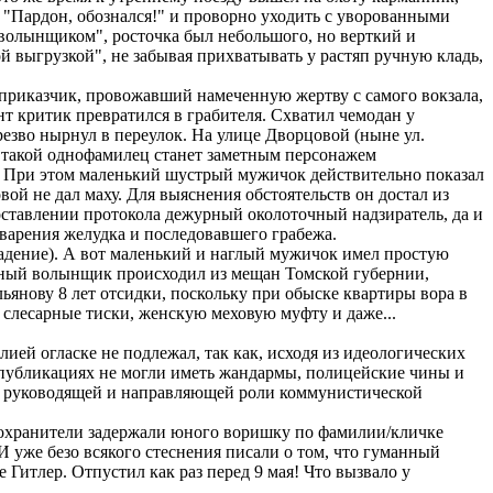
 "Пардон, обознался!" и проворно уходить с уворованными
волынщиком", росточка был небольшого, но верткий и
й выгрузкой", не забывая прихватывать у растяп ручную кладь,
приказчик, провожавший намеченную жертву с самого вокзала,
ент критик превратился в грабителя. Схватил чемодан у
резво нырнул в переулок. На улице Дворцовой (ныне ул.
т такой однофамилец станет заметным персонажем
ан. При этом маленький шустрый мужичок действительно показал
вой не дал маху. Для выяснения обстоятельств он достал из
составлении протокола дежурный околоточный надзиратель, да и
сварения желудка и последовавшего грабежа.
адение). А вот маленький и наглый мужичок имел простую
ьный волынщик происходил из мещан Томской губернии,
ьянову 8 лет отсидки, поскольку при обыске квартиры вора в
слесарные тиски, женскую меховую муфту и даже...
ией огласке не подлежал, так как, исходя из идеологических
 публикациях не могли иметь жандармы, полицейские чины и
ь о руководящей и направляющей роли коммунистической
оохранители задержали юного воришку по фамилии/кличке
И уже безо всякого стеснения писали о том, что гуманный
Гитлер. Отпустил как раз перед 9 мая! Что вызвало у