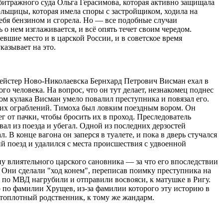
тражного суда Ольга Герасимова, которая активно защищала
ьщицы, которая имела споры с застройщиком, ходила на
ебя бензином и сгорела. Но ― все подобные случаи
о нем изглаживается, и всё опять течет своим чередом.
вшие место и в царской России, и в советское время
казывает на это.
мейстер Ново-Николаевска Бернхард Петрович Висман ехал в
го человека. На вопрос, что он тут делает, незнакомец поднес
м кулака Висман умело повалил преступника и повязал его.
ких ограблений. Тимоха был ловким поездным вором. Он
ег от пачки, чтобы бросить их в проход. Преследователь
ал из поезда и убегал. Одной из последних дерзостей
 В конце вагона он заперся в туалете, и пока в дверь стучался
й поезд и удалился с места происшествия с удвоенной
ну влиятельного царского сановника ― за что его впоследствии
 Они сделали "ход конем", переписав поимку преступника на
 по МВД нагрубили и отправили восвояси, к матушке в Ригу.
 по фамилии Хрущев, из-за фамилии которого эту историю в
стоплотный родственник, к тому же жандарм.