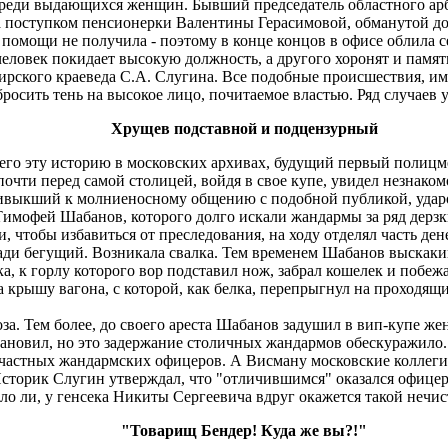
реди выдающихся женщин. Бывший председатель областного арби
 поступком пенсионерки Валентины Герасимовой, обманутой дол
омощи не получила - поэтому в конце концов в офисе облила с
ловек покидает высокую должность, а другого хоронят и память 
ирского краеведа С.А. Слугина. Все подобные происшествия, име
осить тень на высокое лицо, почитаемое властью. Ряд случаев у
Хрущев подставной и подцензурный
шего эту историю в московских архивах, будущий первый полиц
почти перед самой столицей, войдя в свое купе, увидел незнакомо
Привыкший к молниеносному общению с подобной публикой, ударо
Тимофей Шабанов, которого долго искали жандармы за ряд дерз
, чтобы избавиться от преследования, на ходу отделял часть ден
зади бегущий. Возникала свалка. Тем временем Шабанов выскакив
 к горлу которого вор подставил нож, забрал кошелек и побежал.
 крышу вагона, с которой, как белка, перепрыгнул на проходящи
а. Тем более, до своего ареста Шабанов задушил в вип-купе же
тановил, но это задержание столичных жандармов обескуражило.
езучастных жандармских офицеров. А Висману московские коллеги
Историк Слугин утверждал, что "отличившимся" оказался офицер
ало ли, у генсека Никиты Сергеевича вдруг окажется такой нечи
"Товарищ Бендер! Куда же вы?!"