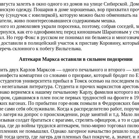
вгуста залезть в окно одного из домов на улице Сибирской. Дом
анскую одежду. Пошарив в доме хорошенько, вор прихватил пр
чу (сундучок с ювелиркой), которую можно было обменивать на
ыватели, живо поинтересовавшиеся содержимым мешка.
ного из домохозяев украли поросенка, поэтому, собрав соседей,
ывернулся, как его однофамилец перед киношным Шараповым у с
ыл. Но герр Фокс в русском не понимал ни бельмеса и многозна
а доставили в полицейский участок к приставу Коровину, котор
еречь склонного к побегу Вильгельма.
Аптекаря Маркса оставили в сильном подозрении
ь двух Карлов Марксов ― одного печального и второго ― хитр
нифеста компартии со словами о призраке, который бродит по Е
 студентов университета прибыл в Томск осенью на последнем пар
 нелегальная литература. Студента и прочих марксистов аресто
нако вернемся к нашему печальному Карлу, фамилия которого вз
ом, сдавшимся в плен после первых трудностей на фронте в 19
ких вагонах. По прибытии горе-вояк помыли в Федоровских бан
ые сами себя обслуживали. Когда к распределителю работ, поруч
агеря на допрос о происхождении, роде занятий и т.д. Мало л
ывая солдат брататься с врагами, стрелять офицеров, а то и сда
а, где до войны трудился аптекарем, тихо-мирно торговал пилю
плениях не помышлял. Однако лагерное начальство решило подст
 тогда центр, где лагерь для пленных был покруче, а, значит, и 