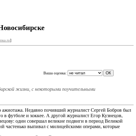
Новосибирске
пка.ru
]
Ваша оценка:
ибирской жизни, с некоторыми поучительными
о ажиотажа. Недавно почивший журналист Сергей Бобров был
в футболе и хоккее. А другой журналист Егор Кузнецов,
нецову: один совершал великие подвиги в период Великой
ций частенько выпивал с милицейскими операми, которые