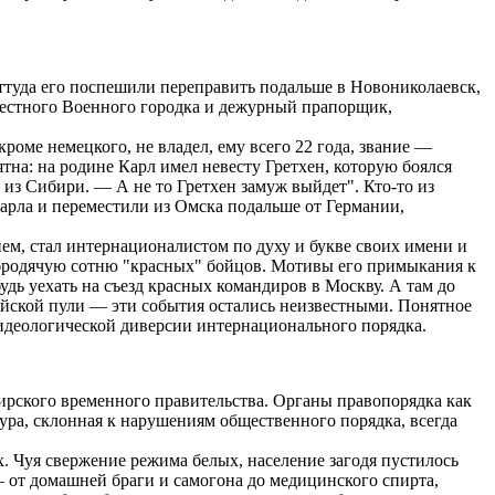
ттуда его поспешили переправить подальше в Новониколаевск,
местного Военного городка и дежурный прапорщик,
роме немецкого, не владел, ему всего 22 года, звание ―
тна: на родине Карл имел невесту Гретхен, которую боялся
из Сибири. ― А не то Гретхен замуж выйдет". Кто-то из
арла и переместили из Омска подальше от Германии,
м, стал интернационалистом по духу и букве своих имени и
 бродячую сотню "красных" бойцов. Мотивы его примыкания к
удь уехать на съезд красных командиров в Москву. А там до
дейской пули ― эти события остались неизвестными. Понятное
 идеологической диверсии интернационального порядка.
ирского временного правительства. Органы правопорядка как
гура, склонная к нарушениям общественного порядка, всегда
х. Чуя свержение режима белых, население загодя пустилось
― от домашней браги и самогона до медицинского спирта,