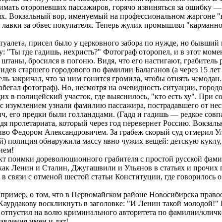
имать оторопевших пассажиров, горячо извиняться за ошибку ―
х. Вокзальный вор, именуемый на профессиональном жаргоне "
 лавки за обвес покупателя. Теперь жулик промышлял "карманно
алета, присел было у церковного забора по нужде, но бывший 
у: "Ты где гадишь, нехристь?" Фотограф оторопел, и в этот мом
штаны, бросился в погоню. Видя, что его настигают, грабитель 
дев старшего городового по фамилии Балаганов (а через 15 ле
ель закричал, что за ним гонится громила, чтобы отнять чемод
бегал фотограф). Но, несмотря на очевидность ситуации, городо
х в полицейский участок, где выяснилось, "кто есть ху". При 
, с изумлением узнали фамилию пассажира, пострадавшего от не
, его предки были голландцами. (Гадд и гадишь ― редкое совп
 пролетариата, который через год перевернет Россию. Вокзал
иво Федором Александровичем. За грабеж скорый суд отмерил Ул
) полиция обнаружила массу явно чужих вещей: детскую куклу, 
ием!
кт поимки дореволюционного грабителя с простой русской фамил
как Ленин и Сталин, Джугашвили и Ульянов в статьях и прочих
, в связи с отменой шестой статьи Конституции, где говорилос
апример, о том, что в Первомайском районе Новосибирска прав
аурдакову воскликнуть в заголовке: "И Ленин такой молодой!" 
 отпустил на волю криминального авторитета по фамилии/кличке 
авления имен и дат!