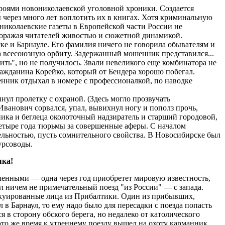
роями новониколаевской уголовной хроники. Создается
 через много лет воплотить их в книгах. Хотя криминальную
николаевские газеты в Европейской части России не
поражая читателей живостью и сюжетной динамикой.
е и Барнауле. Его фамилия ничего не говорила обывателям и
на всесоюзную орбиту. Задержанный мошенник представился...
ь", но не получилось. Звали невеликого еще комбинатора не
ажданина Корейко, который от Бендера хорошо побегал.
нник отдыхал в номере с профессионалкой, по наводке
нул пролетку с охраной. (Здесь могло прозвучать
Иванович сорвался, упал, вывихнул ногу и пополз прочь,
ика и беглеца околоточный надзиратель и старший городовой,
четыре года тюрьмы за совершенные аферы. С началом
тельностью, пусть сомнительного свойства. В Новосибирске был
урсоводы.
шка!
ленными ― одна через год приобретет мировую известность,
 ничем не примечательный поезд "из России" ― с запада.
куированные лица из Прибалтики. Один из прибывших,
в Барнаул, то ему надо было для пересадки с поезда попасть
в сторону обского берега, но недалеко от католического
это же время к утреннему поезду вышел на охоту карманник,