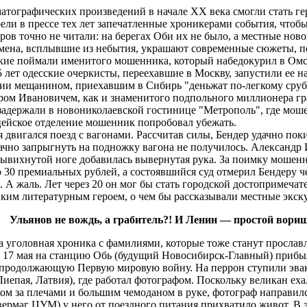
тографических произведений в начале XX века смогли стать ге
ели в прессе тех лет запечатленные хроникерами события, чтобы
ов точно не читали: на берегах Оби их не было, а местные ново
имена, всплывшие из небытия, украшают современные сюжеты, 
кие поймали именитого мошенника, который набедокурил в Омск
5 лет одесские очеркисты, переехавшие в Москву, запустили ее 
и мещанином, приехавшим в Сибирь "деньжат по-легкому срубит
ром Ивановичем, как и знаменитого подпольного миллионера гр
задержали в новониколаевской гостинице "Метрополь", где моше
ицейское отделение мошенник попробовал убежать.
 двигался поезд с вагонами. Рассчитав силы, Бендер удачно поки
ачно запрыгнуть на подножку вагона не получилось. Александр 
вывихнутой ноге добавилась вывернутая рука. За поимку мошенн
 30 премиальных рублей, а состоявшийся суд отмерил Бендеру 
 А жаль. Лет через 20 он мог бы стать городской достопримеча
овким литературным героем, о чем бы рассказывали местные экск
Ульянов не вождь, а грабитель?! И Ленин ― простой вори
а уголовная хроника с фамилиями, которые тоже станут прослав
м 17 мая на станцию Обь (будущий Новосибирск-Главный) прибыл
 продолжающую Первую мировую войну. На перрон ступили эва
епая, Латвия), где работал фотографом. Поскольку великан ехал 
м за плечами и большим чемоданом в руке, фотограф направился 
ивермаг ЦУМ) у него от поездного питания прихватило живот. В 