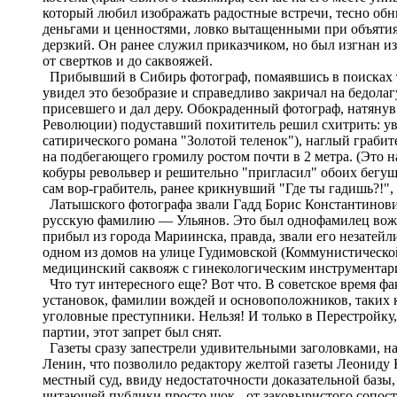
который любил изображать радостные встречи, тесно обн
деньгами и ценностями, ловко вытащенными при объятия
дерзкий. Он ранее служил приказчиком, но был изгнан из
от свертков и до саквояжей.
Прибывший в Сибирь фотограф, помаявшись в поисках ту
увидел это безобразие и справедливо закричал на бедолаг
присевшего и дал деру. Обокраденный фотограф, натянув 
Революции) подуставший похититель решил схитрить: уви
сатирического романа "Золотой теленок"), наглый грабит
на подбегающего громилу ростом почти в 2 метра. (Это на
кобуры револьвер и решительно "пригласил" обоих бегущи
сам вор-грабитель, ранее крикнувший "Где ты гадишь?!"
Латышского фотографа звали Гадд Борис Константинович
русскую фамилию ― Ульянов. Это был однофамилец вождя
прибыл из города Мариинска, правда, звали его незатейл
одном из домов на улице Гудимовской (Коммунистической
медицинский саквояж с гинекологическим инструментар
Что тут интересного еще? Вот что. В советское время фа
установок, фамилии вождей и основоположников, таких 
уголовные преступники. Нельзя! И только в Перестройку
партии, этот запрет был снят.
Газеты сразу запестрели удивительными заголовками, н
Ленин, что позволило редактору желтой газеты Леониду К
местный суд, ввиду недостаточности доказательной базы,
читающей публики просто шок - от заковыристого сопост