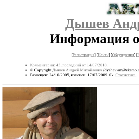
Дышев Анд
Информация о 
[
Регистрация
]
[
Найти
] [
Обсуждения
] [
Комментарии: 45, последний от 14/07/2018.
© Copyright
Дышев Андрей Михайлович
(
dyshev.am@eksmo.r
Размещен: 24/10/2005, изменен: 17/07/2009. 0k.
Статистика.