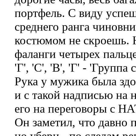
портфель. С виду успе
среднего ранга чиновни
костюмом не скроешь. 
фаланги четырех пальц
'Г', 'С', 'В', 'Г' - 'Груп
Рука у мужика была здо
и с такой надписью на 
его на переговоры с НАТ
Он заметил, что давно 
но убери - по следам ре