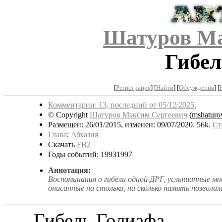
Шатуров Ма
Гибел
[
Регистрация
]
[
Найти
] [
Обсуждения
] [
Комментарии: 13, последний от 05/12/2025.
© Copyright
Шатуров Максим Сергеевич
(
mshaturo
Размещен: 26/01/2015, изменен: 09/07/2020. 56k.
Ст
Глава
:
Абхазия
Скачать
FB2
Годы событий: 19931997
Аннотация:
Воспоминания о гибели одной ДРГ, услышанные мн
описанные на столько, на сколько память позволил
Гибель Голиафа