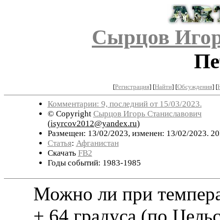
Сырцов Игор
Пе
[
Регистрация
]
[
Найти
] [
Обсуждения
] [
Комментарии: 9, последний от 15/03/2023.
© Copyright
Сырцов Игорь Станиславович
(
isyrcov2012@yandex.ru
)
Размещен: 13/02/2023, изменен: 13/02/2023. 20
Статья
:
Афганистан
Скачать
FB2
Годы событий: 1983-1985
Можно ли при темпера
+ 64 градуса (по Цельс