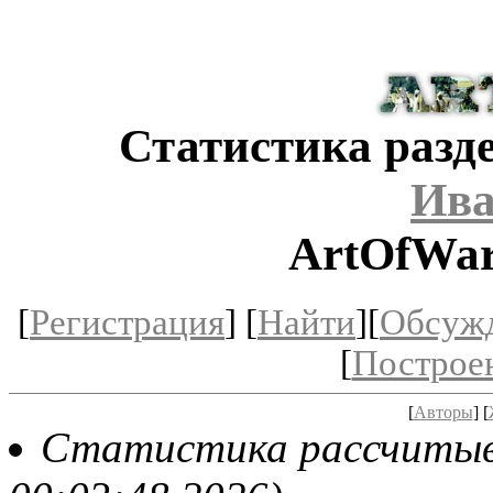
Статистика разде
Ива
ArtOfWar
[
Регистрация
] [
Найти
][
Обсуж
[
Построе
[
Авторы
] [
Статистика рассчитывае