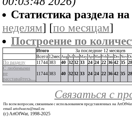
00:03:48 2026)
Статистика раздела на t
неделям
] [
по месяцам
]
Построение по количес
Итого
За последние 12 месяцев
Всего
12мес
Aug
Jul
Jun
May
Apr
Mar
Feb
Jan
Dec
Nov
Oc
По разделу
11744
383
40
32
32
33
24
24
22
36
42
35
2
С любимыми
не
11744
383
40
32
32
33
24
24
22
36
42
35
2
расставайтесь....
Связаться с п
По всем вопросам, связанным с использованием представленных на ArtOfWar
email artofwar.ru@mail.ru
(с) ArtOfWar, 1998-2025