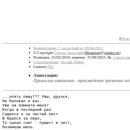
[
Регис
Комментарии: 2, последний от 30/04/2011.
© Copyright
Гончар Анатолий
(
Sferarussi@yandex.ru
)
Размещен: 25/02/2010, изменен: 31/08/2025. 0k.
Статистик
Стихотворение
:
Поэзия
,
Юмор
Скачать
FB2
Аннотация:
Приносим извинения - произведение временно не
...опять пишу??? Увы, друзья,

Не баловал я вас.                            

Уже ли помните меня?

Когда в последний раз

Садился я за чистый лист

И брался за перо,

То сыпал снег - пушист и чист,

Позёмкою мело.
