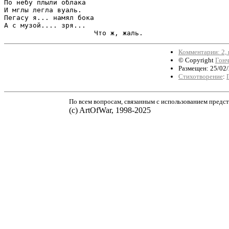
По небу плыли облака

И мглы легла вуаль.

Пегасу я... намял бока

А с музой.... зря... 

                      Что ж, жаль.
Комментарии: 2, 
© Copyright
Гонч
Размещен: 25/02/
Стихотворение
:
По всем вопросам, связанным с использованием предст
(с) ArtOfWar, 1998-2025