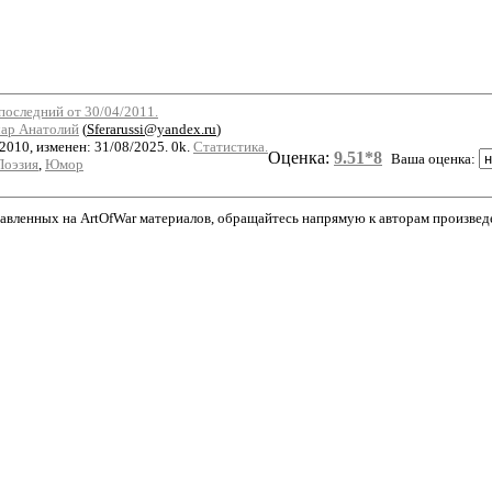
последний от 30/04/2011.
ар Анатолий
(
Sferarussi@yandex.ru
)
2010, изменен: 31/08/2025. 0k.
Статистика.
Оценка:
9.51*8
Ваша оценка:
Поэзия
,
Юмор
авленных на ArtOfWar материалов, обращайтесь напрямую к авторам произведени