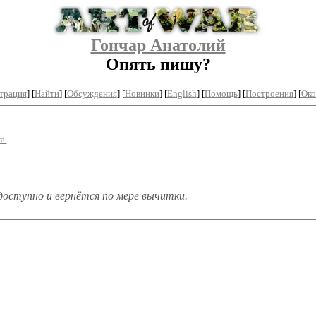
Гончар Анатолий
Опять пишу?
трация
]
[
Найти
] [
Обсуждения
] [
Новинки
] [
English
] [
Помощь
] [
Построения
]
[
Око
а.
доступно и вернётся по мере вычитки.