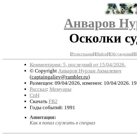
Анваров Ну
Осколки су
[
Регистрация
]
[
Найти
] [
Обсуждения
] [
Комментарии: 5, последний от 15/04/2026.
© Copyright
Анваров Нурлан Акмалевич
(
captaingaliev@rambler.ru
)
Размещен: 09/04/2026, изменен: 10/04/2026. 19
Рассказ
:
Мемуары
СпН
Скачать
FB2
Годы событий: 1991
Аннотация:
Как я попал служить в спецназ