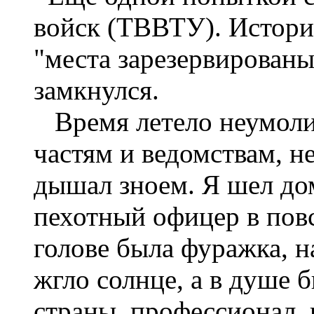
войск (ТВВТУ). Истори
"места зарезервированы
замкнулся.
Время летело неумолим
частям и ведомствам, н
дышал зноем. Я шел д
пехотный офицер в пов
голове была фуражка, н
жгло солнце, а в душе 
страны, профессионал,