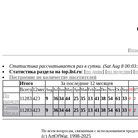
[
Реги
Статистика рассчитывается раз в сутки. (Sat Aug 8 00:03:
Статистика раздела на top.list.ru
: [
по дням
] [
по неделям
] [
п
Построение по количеству посетителей
Итого
За последние 12 месяцев
Всего
12мес
Aug
Jul
Jun
May
Apr
Mar
Feb
Jan
Dec
Nov
Oct
Sep
08
07
По
11283
423
9
36
34
44
25
35
13
41
38
54
61
33
0
2
разделу
Сотера
11283
423
9
36
34
44
25
35
13
41
38
54
61
33
0
2
Мегаса
По всем вопросам, связанным с использованием предст
(с) ArtOfWar, 1998-2025