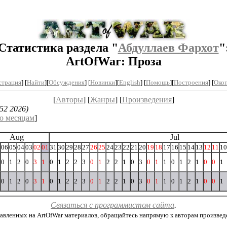
Статистика раздела "
Абдуллаев Фархот
"
ArtOfWar: Проза
страция
] [
Найти
][
Обсуждения
] [
Новинки
][
English
] [
Помощь
][
Построения
]
[
Окоп
[
Авторы
] [
Жанры
] [
Произведения
]
52 2026)
о месяцам
]
Aug
Jul
06
05
04
03
02
01
31
30
29
28
27
26
25
24
23
22
21
20
19
18
17
16
15
14
13
12
11
10
0
1
2
0
3
1
0
1
2
2
3
0
1
2
2
1
0
3
0
1
1
0
1
2
1
0
0
1
0
1
2
0
3
1
0
1
2
2
3
0
1
2
2
1
0
3
0
1
1
0
1
2
1
0
0
1
Связаться с программистом сайта
.
авленных на ArtOfWar материалов, обращайтесь напрямую к авторам произведени