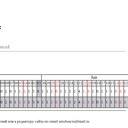
:
ка.ru
]
Jun
09
08
07
06
05
04
03
02
01
30
29
28
27
26
25
24
23
22
21
20
19
18
17
16
15
14
13
12
0
2
0
1
1
2
1
5
0
1
1
2
0
1
1
1
2
4
1
3
1
0
1
1
1
0
3
1
0
2
0
1
1
2
1
5
0
1
1
2
0
1
1
1
2
4
1
3
1
0
1
1
1
0
3
1
й или к редактору сайта по email artofwar.ru@mail.ru