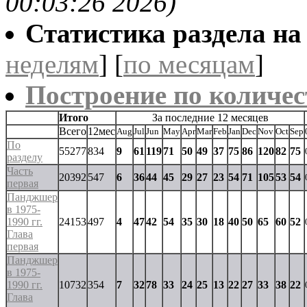
00:03:26 2026)
Статистика раздела на t
неделям
] [
по месяцам
]
Построение по количес
Итого
За последние 12 месяцев
Всего
12мес
Aug
Jul
Jun
May
Apr
Mar
Feb
Jan
Dec
Nov
Oct
Sep
По
55277
834
9
61
119
71
50
49
37
75
86
120
82
75
разделу
Часть
20392
547
6
36
44
45
29
27
23
54
71
105
53
54
первая
Панджшер
в 1975-
1990 гг.
24153
497
4
47
42
54
35
30
18
40
50
65
60
52
Глава
первая
Панджшер
в 1975-
1990 гг.
10732
354
7
32
78
33
24
25
13
22
27
33
38
22
Глава