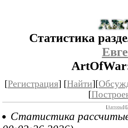
Статистика разде
Евг
ArtOfWar:
[
Регистрация
] [
Найти
][
Обсуж
[
Построе
[
Авторы
] [
Статистика рассчитыва