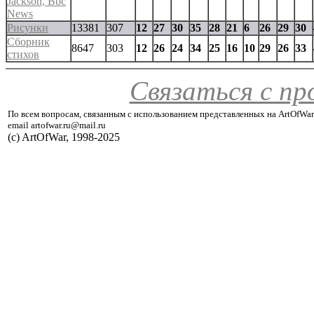
Jackson, Bbc
News
Рисунки
13381
307
12
27
30
35
28
21
6
26
29
30
Сборник
8647
303
12
26
24
34
25
16
10
29
26
33
стихов
Связаться с п
По всем вопросам, связанным с использованием представленных на ArtOfWar
email artofwar.ru@mail.ru
(с) ArtOfWar, 1998-2025