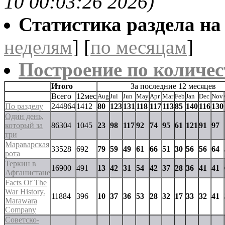
10 00:03:26 2026)
Статистика раздела на t
неделям
] [
по месяцам
]
Построение по количес
Итого
За последние 12 месяцев
Всего
12мес
Aug
Jul
Jun
May
Apr
Mar
Feb
Jan
Dec
Nov
По разделу
244864
1412
80
123
131
118
117
113
85
140
116
130
Один день,
который за
86304
1045
23
98
117
92
74
95
61
121
91
97
три
Мараварская
33528
692
79
59
49
61
66
51
30
56
56
64
рота
Теркин в
16900
491
13
42
31
54
42
37
28
36
41
41
Афганистане
Facts Of The
War History.
11884
396
10
37
36
53
28
32
17
33
32
41
Marawara
Company
Советско-