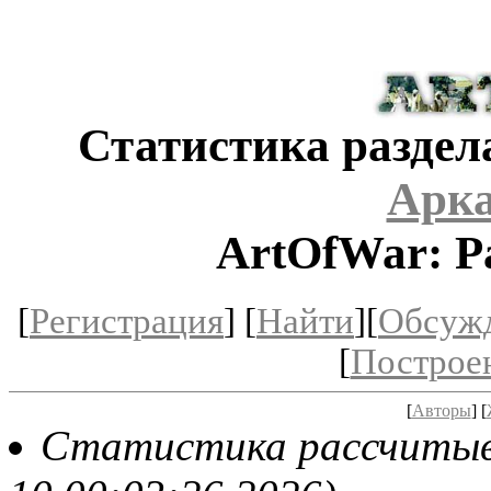
Статистика раздел
Арка
ArtOfWar: Р
[
Регистрация
] [
Найти
][
Обсуж
[
Построе
[
Авторы
] [
Статистика рассчитыва