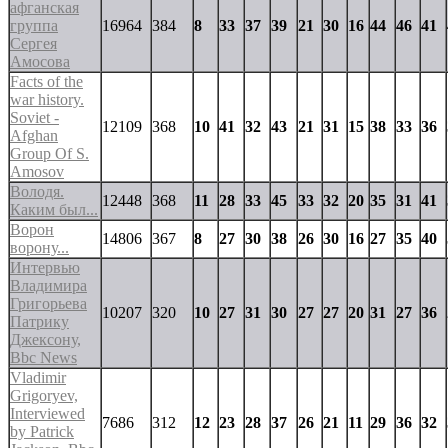
афганская
группа
16964
384
8
33
37
39
21
30
16
44
46
41
Сергея
Амосова
Facts of the
war history.
Soviet -
12109
368
10
41
32
43
21
31
15
38
33
36
Afghan
Group Of S.
Amosov
Володя.
12448
368
11
28
33
45
33
32
20
35
31
41
Каким был...
Ворон
14806
367
8
27
30
38
26
30
16
27
35
40
ворону...
Интервью
Владимира
Григорьева
10207
320
10
27
31
30
27
27
20
31
27
36
Патрику
Джексону,
Bbc News
Vladimir
Grigoryev,
Interviewed
7686
312
12
23
28
37
26
21
11
29
36
32
by Patrick