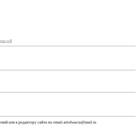
пка.ru
]
й или к редактору сайта по email artofwar.ru@mail.ru