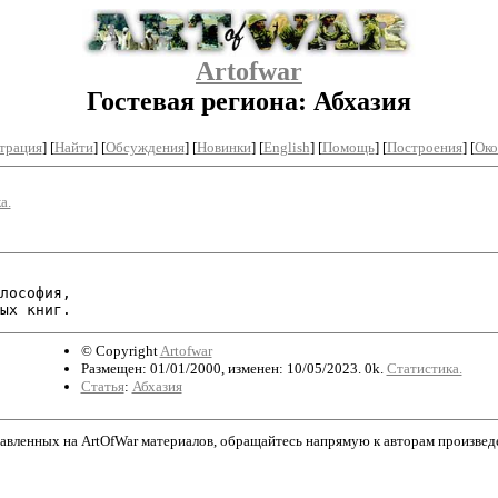
Artofwar
Гостевая региона: Абхазия
трация
]
[
Найти
] [
Обсуждения
] [
Новинки
] [
English
] [
Помощь
] [
Построения
]
[
Око
а.
лософия,

© Copyright
Artofwar
Размещен: 01/01/2000, изменен: 10/05/2023. 0k.
Статистика.
Статья
:
Абхазия
авленных на ArtOfWar материалов, обращайтесь напрямую к авторам произведени