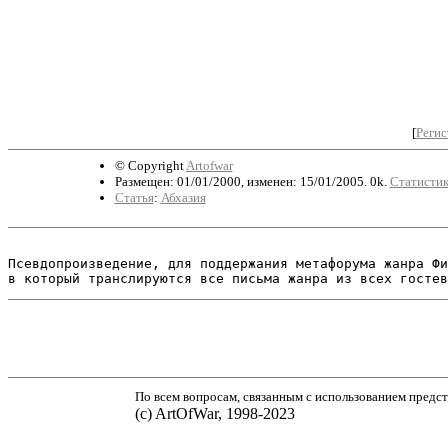
[
Регис
© Copyright
Artofwar
Размещен: 01/01/2000, изменен: 15/01/2005. 0k.
Статистик
Статья
:
Абхазия
Псевдопроизведение, для поддержания метафорума жанра Фи
По всем вопросам, связанным с использованием предст
(с) ArtOfWar, 1998-2023