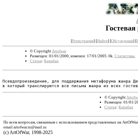
Гостевая
[
Регистрация
]
[
Найти
] [
Обсуждения
] [
© Copyright
Artofwar
Размещен: 01/01/2000, изменен: 17/01/2005. 0k.
Статистика.
Статья
:
Карабах
Псевдопроизведение, для поддержания метафорума жанра Де
© Copyright
Artofw
Размещен: 01/01/20
Статья
:
Карабах
По всем вопросам, связанным с использованием представленных на ArtOfWar
email artofwar.ru@mail.ru
(с) ArtOfWar, 1998-2025