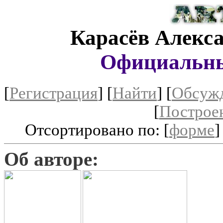
Карасёв Алекс
Официальны
[
Регистрация
]
[
Найти
] [
Обсуж
[
Построе
Отсортировано по: [
форме
]
Об авторе: