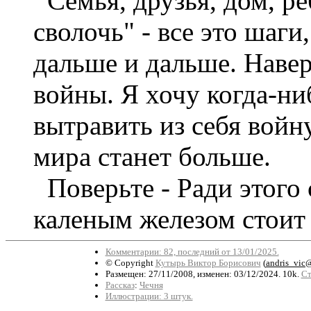
Семья, друзья, дом, ре
сволочь" - все это шаги
дальше и дальше. Навер
войны. Я хочу когда-ни
вытравить из себя войну
мира станет больше.
Поверьте - Ради этого 
каленым железом стоит 
Комментарии: 82, последний от 13/01/2025.
© Copyright
Кутырь Виктор Борисович
(
andris_vic@
Размещен: 27/11/2008, изменен: 03/12/2024. 10k.
Ст
Рассказ
:
Чечня
Иллюстрации: 3 штук.