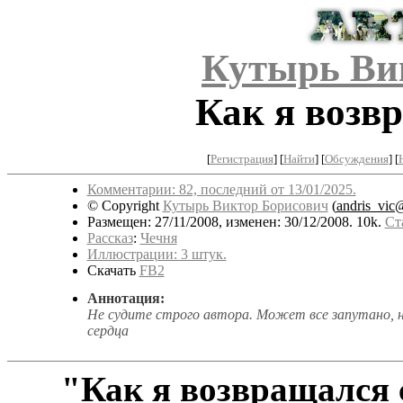
Кутырь Ви
Как я возв
[
Регистрация
]
[
Найти
] [
Обсуждения
] [
Комментарии: 82, последний от 13/01/2025.
© Copyright
Кутырь Виктор Борисович
(
andris_vic
Размещен: 27/11/2008, изменен: 30/12/2008. 10k.
Ст
Рассказ
:
Чечня
Иллюстрации: 3 штук.
Скачать
FB2
Аннотация:
Не судите строго автора. Может все запутано, не 
сердца
"
Как я возвращался 