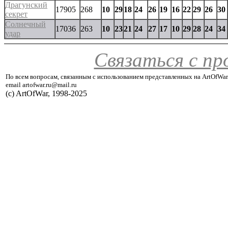
Драгунский
17905
268
10
29
18
24
26
19
16
22
29
26
30
секрет
Солнечный
17036
263
10
23
21
24
27
17
10
29
28
24
34
удар
Связаться с п
По всем вопросам, связанным с использованием представленных на ArtOfWar
email artofwar.ru@mail.ru
(с) ArtOfWar, 1998-2025