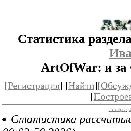
Статистика раздела
Ива
ArtOfWar: и за
[
Регистрация
] [
Найти
][
Обсуж
[
Построе
[
Авторы
] [
Статистика рассчитывае