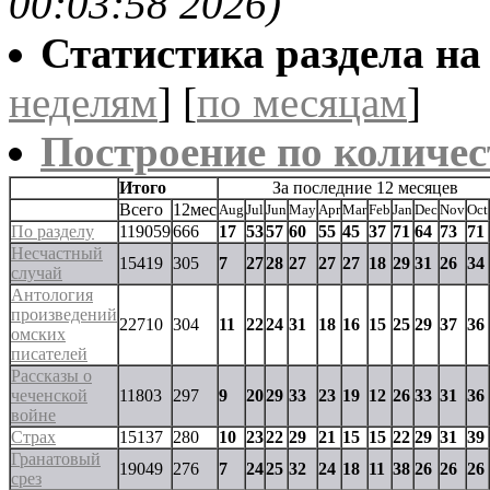
00:03:58 2026)
Статистика раздела на t
неделям
] [
по месяцам
]
Построение по количес
Итого
За последние 12 месяцев
Всего
12мес
Aug
Jul
Jun
May
Apr
Mar
Feb
Jan
Dec
Nov
Oct
По разделу
119059
666
17
53
57
60
55
45
37
71
64
73
71
Несчастный
15419
305
7
27
28
27
27
27
18
29
31
26
34
случай
Антология
произведений
22710
304
11
22
24
31
18
16
15
25
29
37
36
омских
писателей
Рассказы о
чеченской
11803
297
9
20
29
33
23
19
12
26
33
31
36
войне
Страх
15137
280
10
23
22
29
21
15
15
22
29
31
39
Гранатовый
19049
276
7
24
25
32
24
18
11
38
26
26
26
срез