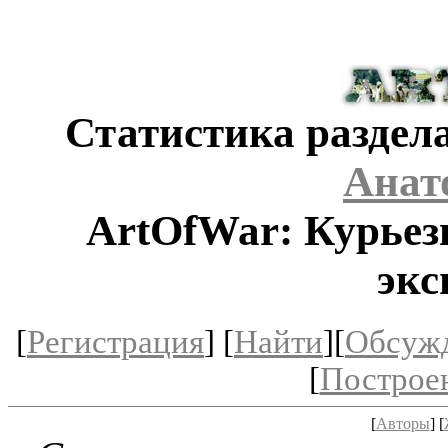
Статистика раздела
Анат
ArtOfWar: Курьез
экс
[
Регистрация
] [
Найти
][
Обсуж
[
Построе
[
Авторы
] [