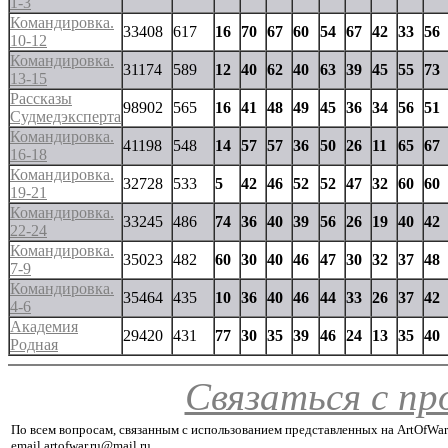
1-3
Командировка.
33408
617
16
70
67
60
54
67
42
33
56
10-12
Командировка.
31174
589
12
40
62
40
63
39
45
55
73
13-15
Рассказы
98902
565
16
41
48
49
45
36
34
56
51
Судмедэксперта
Командировка.
41198
548
14
57
57
36
50
26
11
65
67
16-18
Командировка.
32728
533
5
42
46
52
52
47
32
60
60
19-21
Командировка.
33245
486
74
36
40
39
56
26
19
40
42
22-24
Командировка.
35023
482
60
30
40
46
47
30
32
37
48
7-9
Командировка.
35464
435
10
36
40
46
44
33
26
37
42
4-6
Академия
29420
431
77
30
35
39
46
24
13
35
40
Родная
Связаться с п
По всем вопросам, связанным с использованием представленных на ArtOfWar
email artofwar.ru@mail.ru