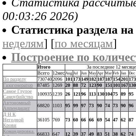
Статистика рассчитывае
00:03:26 2026)
Статистика раздела на t
неделям
] [
по месяцам
]
Построение по количес
Итого
За последние 12 месяц
Всего
12мес
Aug
Jul
Jun
May
Apr
Mar
Feb
Jan
Dec
По разделу
730740
2096
101
173
149
182
187
187
154
201
173
Газогенератор
87485
1269
20
88
72
123
90
151
101
167
130
Самое Глупое
100935
1239
26
121
96
113
130
104
75
89
95
Самоубийство
Автономный
68820
1103
95
99
97
73
90
74
73
90
96
Аппендицит
Д Н К
Негодной
36105
769
73
60
66
66
69
54
47
62
87
Крови
Командировка.
66833
647
12
39
37
49
83
51
38
62
74