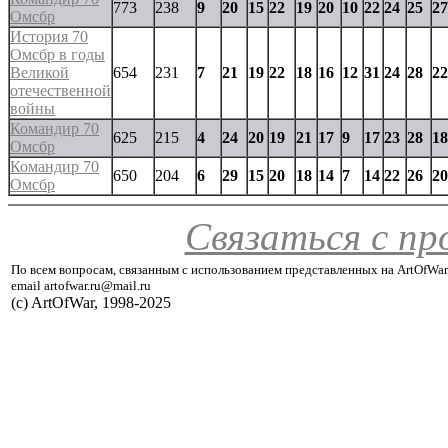
773
238
9
20
15
22
19
20
10
22
24
25
27
Омсбр
История 70
Омсбр в годы
Великой
654
231
7
21
19
22
18
16
12
31
24
28
22
отечественной
войны
Командир 70
625
215
4
24
20
19
21
17
9
17
23
28
18
Омсбр
Командир 70
650
204
6
29
15
20
18
14
7
14
22
26
20
Омсбр
Связаться с п
По всем вопросам, связанным с использованием представленных на ArtOfWar
email artofwar.ru@mail.ru
(с) ArtOfWar, 1998-2025