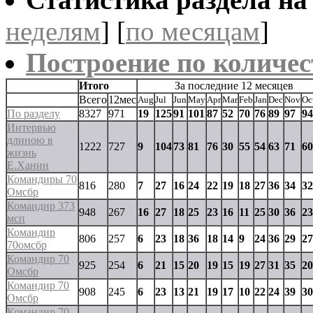
неделям
] [
по месяцам
]
Построение по количес
Итого
За последние 12 месяцев
Всего
12мес
Aug
Jul
Jun
May
Apr
Mar
Feb
Jan
Dec
Nov
Oc
По разделу
8327
971
19
125
91
101
87
52
70
76
89
97
94
Интервью
длиною в
1222
727
9
104
73
81
76
30
55
54
63
71
60
жизнь
Е.Ханин
Командиры 70
816
280
7
27
16
24
22
19
18
27
36
34
32
Омсбр
Командир 373
948
267
16
27
18
25
23
16
11
25
30
36
23
мсп
Командир
806
257
6
23
18
36
18
14
9
24
36
29
27
70омсбр
Командир 70
925
254
6
21
15
20
19
15
19
27
31
35
20
Омсбр
Командир 70
908
245
6
23
13
21
19
17
10
22
24
39
30
Омсбр
Командир 70