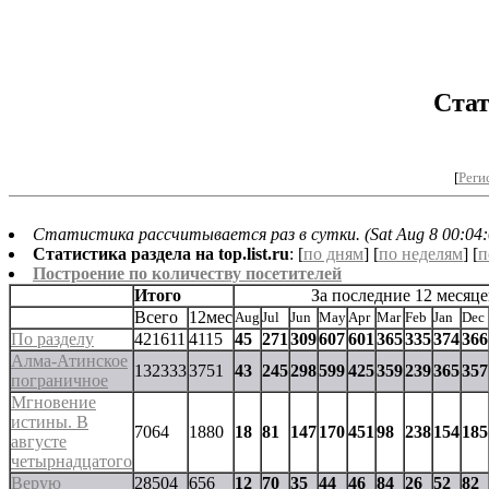
Стат
[
Реги
Статистика рассчитывается раз в сутки. (Sat Aug 8 00:04:
Статистика раздела на top.list.ru
: [
по дням
] [
по неделям
] [
п
Построение по количеству посетителей
Итого
За последние 12 месяце
Всего
12мес
Aug
Jul
Jun
May
Apr
Mar
Feb
Jan
Dec
По разделу
421611
4115
45
271
309
607
601
365
335
374
366
Алма-Атинское
132333
3751
43
245
298
599
425
359
239
365
357
пограничное
Мгновение
истины. В
7064
1880
18
81
147
170
451
98
238
154
185
августе
четырнадцатого
Верую
28504
656
12
70
35
44
46
84
26
52
82