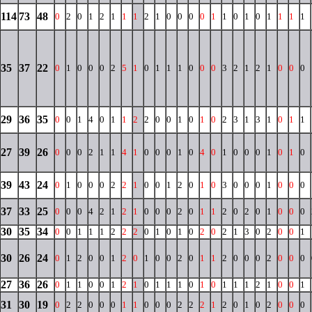
114
73
48
0
2
0
1
2
1
1
1
2
1
0
0
0
0
1
1
0
1
0
1
1
1
1
35
37
22
0
1
0
0
0
2
5
1
0
1
1
1
0
0
0
3
2
1
2
1
0
0
0
29
36
35
0
0
1
4
0
1
1
2
2
0
0
1
0
1
0
2
3
1
3
1
0
1
1
27
39
26
0
0
0
2
1
1
4
1
0
0
0
1
0
4
0
1
0
0
0
1
0
1
0
39
43
24
0
1
0
0
0
2
2
1
0
0
1
2
0
1
0
3
0
0
0
1
0
0
0
37
33
25
0
0
0
4
2
1
2
1
0
0
0
2
0
1
1
2
0
2
0
1
0
0
0
30
35
34
0
0
1
1
1
2
2
2
0
1
0
1
0
2
0
2
1
3
0
2
0
0
1
30
26
24
0
1
2
0
0
1
2
0
1
0
0
2
0
1
1
2
0
0
0
2
0
0
0
27
36
26
0
1
1
0
0
1
2
1
0
1
1
1
0
1
0
1
1
1
2
1
0
0
1
31
30
19
0
2
2
0
0
0
1
1
0
0
0
2
2
2
1
2
0
1
0
2
0
0
0