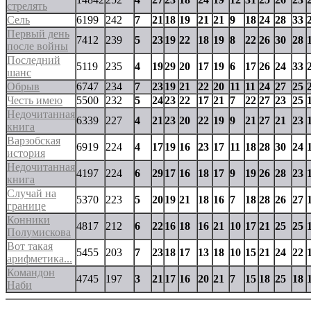
стрелять
Сель
6199
242
7
21
18
19
21
21
9
18
24
28
33
Первый день
7412
239
5
23
19
22
18
19
8
22
26
30
28
после войны
Последний
5119
235
4
19
29
20
17
19
6
17
26
24
33
шанс
Обрыв
6747
234
7
23
19
21
22
20
11
11
24
27
25
Честь имею
5500
232
5
24
23
22
17
21
7
22
27
23
25
Недочитанная
6339
227
4
21
23
20
22
19
9
21
27
21
23
книга
Варзобская
6919
224
4
17
19
16
23
17
11
18
28
30
24
история
Недочитанная
4197
224
6
29
17
16
18
17
9
19
26
28
23
книга
Случай на
5370
223
5
20
19
21
18
16
7
18
28
26
27
границе
Конники
4817
212
6
22
16
18
16
21
10
17
21
25
25
Полумискова
Вот такая
5455
203
7
23
18
17
13
18
10
15
21
24
22
арифметика...
Командон
4745
197
3
21
17
16
20
21
7
15
18
25
18
Наби