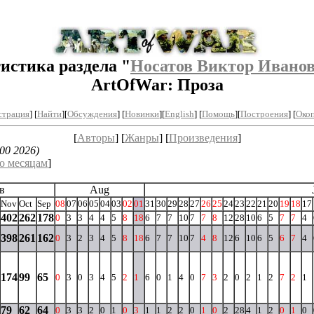
истика раздела "
Носатов Виктор Ивано
ArtOfWar: Проза
страция
] [
Найти
][
Обсуждения
] [
Новинки
][
English
] [
Помощь
][
Построения
]
[
Окоп
[
Авторы
] [
Жанры
] [
Произведения
]
00 2026)
о месяцам
]
в
Aug
Nov
Oct
Sep
08
07
06
05
04
03
02
01
31
30
29
28
27
26
25
24
23
22
21
20
19
18
17
402
262
178
0
3
3
4
4
5
8
18
6
7
7
10
7
7
8
12
28
10
6
5
7
7
4
398
261
162
0
3
2
3
4
5
8
18
6
7
7
10
7
4
8
12
6
10
6
5
6
7
4
174
99
65
0
3
0
3
4
5
2
1
6
0
1
4
0
7
3
2
0
2
1
2
7
2
1
79
62
64
0
3
3
2
0
1
0
3
1
1
2
2
0
1
0
2
28
4
1
2
0
1
0