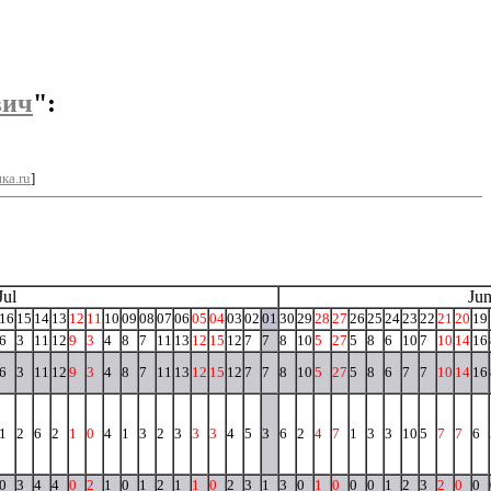
вич
":
ка.ru
]
Jul
Ju
16
15
14
13
12
11
10
09
08
07
06
05
04
03
02
01
30
29
28
27
26
25
24
23
22
21
20
19
6
3
11
12
9
3
4
8
7
11
13
12
15
12
7
7
8
10
5
27
5
8
6
10
7
10
14
16
6
3
11
12
9
3
4
8
7
11
13
12
15
12
7
7
8
10
5
27
5
8
6
7
7
10
14
16
1
2
6
2
1
0
4
1
3
2
3
3
3
4
5
3
6
2
4
7
1
3
3
10
5
7
7
6
0
3
4
4
0
2
1
0
1
2
1
1
0
2
3
1
3
0
1
0
0
0
1
2
3
2
0
0