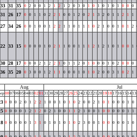
33
31
35
0
2
0
0
1
2
1
2
1
2
0
3
0
1
0
1
0
1
0
1
0
0
0
31
26
17
0
0
1
1
0
2
2
1
0
0
1
2
0
2
1
3
2
0
1
1
2
1
1
27
34
26
0
0
1
0
0
1
2
2
1
1
0
1
1
1
0
2
1
0
0
1
0
1
2
22
33
15
0
0
0
0
1
0
2
1
1
0
0
1
1
1
2
1
2
1
0
1
0
0
1
30
28
17
0
0
0
2
1
2
2
1
0
1
1
2
0
1
0
0
0
1
0
2
0
0
0
36
35
20
0
3
0
0
1
2
1
1
0
0
0
1
0
1
0
2
0
0
3
1
0
2
1
Aug
Jul
Sep
08
07
06
05
04
03
02
01
31
30
29
28
27
26
25
24
23
22
21
20
19
18
17
16
15
14
13
23
0
0
0
2
0
1
2
2
1
0
0
1
0
1
0
2
0
0
2
1
0
1
0
0
0
1
0
25
0
0
0
0
1
2
1
2
0
2
1
0
0
1
1
2
1
0
0
1
0
0
0
0
0
1
1
18
0
0
0
0
0
1
3
1
0
1
0
1
0
1
0
2
3
0
0
1
0
0
0
0
0
1
0
20
0
0
0
0
0
2
1
1
0
1
1
3
0
1
2
2
1
1
0
1
0
0
0
0
0
1
0