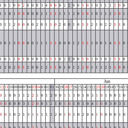
1
0
1
0
0
2
0
0
0
3
4
0
0
0
2
2
0
0
1
0
1
0
1
1
1
2
0
0
1
1
0
1
0
0
0
0
0
2
1
1
1
1
1
1
2
0
1
0
1
0
1
1
2
2
0
1
0
1
1
2
0
0
0
0
2
0
1
1
0
2
0
0
1
0
1
1
2
1
0
2
2
1
1
0
0
0
1
3
0
0
0
0
1
1
1
1
1
0
0
0
1
2
1
1
1
0
0
1
4
1
1
0
1
0
1
2
0
1
0
0
0
1
3
1
1
0
2
1
0
0
1
0
2
0
1
0
2
1
1
0
1
2
0
2
0
1
2
0
0
1
2
1
1
0
1
0
1
2
2
0
1
1
1
2
1
1
0
0
Jun
12
11
10
09
08
07
06
05
04
03
02
01
30
29
28
27
26
25
24
23
22
21
20
19
18
17
16
15
0
1
0
0
1
1
2
2
1
0
1
2
0
0
1
1
1
0
1
0
3
1
0
1
0
0
1
0
0
0
0
0
0
3
1
2
0
0
1
2
1
0
1
0
1
0
1
0
4
1
0
0
3
0
3
1
0
0
1
0
2
1
3
1
1
1
1
1
2
0
1
0
1
0
2
0
4
1
0
0
0
0
1
0
0
1
0
0
2
0
3
2
1
1
1
2
1
0
1
0
1
0
2
0
4
1
0
0
1
0
1
1