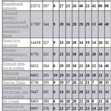
Фарьябский
23572
597
8
27
23
26
40
22
42
86
88
дневник
"Черный
четверг"
американской
17787
344
9
28
34
28
29
29
13
40
40
стратегической
авиации в
Корее
Повести и
14418
327
9
33
29
28
34
19
14
26
35
рассказы
Письмо,
затерявшееся с
6770
321
9
25
25
30
26
25
20
34
35
войны
Первый день
6832
304
6
29
19
18
22
18
12
34
40
после войны
Обратная
8865
295
10
29
31
26
24
20
18
21
21
сторона медали
Доктор Леша
6736
295
9
29
17
26
22
21
7
30
35
Защитники
Отечества, они
5647
281
6
24
31
22
20
22
11
31
34
же его изгои
Не судьба
9403
280
6
26
28
28
22
26
8
21
26
Только он не
9997
278
6
22
27
22
25
23
14
22
37
вернулся из боя