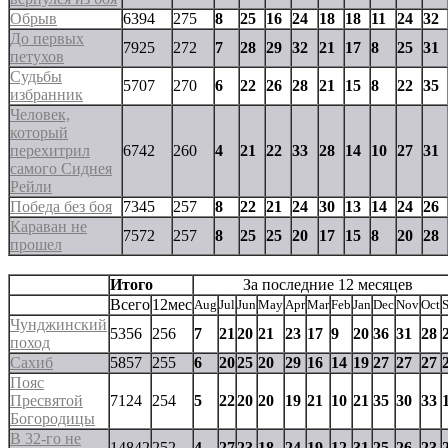
Обрыв
6394
275
8
25
16
24
18
18
11
24
32
До первых
7925
272
7
28
29
32
21
17
8
25
31
петухов
Судьбы
5707
270
6
22
26
28
21
15
8
22
35
избранник
Человек,
который
перехитрил
6742
260
4
21
22
33
28
14
10
27
31
самого Сиднея
Рейли
Победа без боя
7345
257
8
22
21
24
30
13
14
24
26
Караван не
7572
257
8
25
25
20
17
15
8
20
28
прошел
Итого
За последние 12 месяцев
Всего
12мес
Aug
Jul
Jun
May
Apr
Mar
Feb
Jan
Dec
Nov
Oct
Чунджинский
5356
256
7
21
20
21
23
17
9
20
36
31
28
поход
Сахиб
5857
255
6
20
25
20
29
16
14
19
27
27
27
Пояс
Пресвятой
7124
254
5
22
20
20
19
21
10
21
35
30
33
Богородицы
В 32-го не
14842
252
4
27
23
18
24
19
12
31
25
26
23