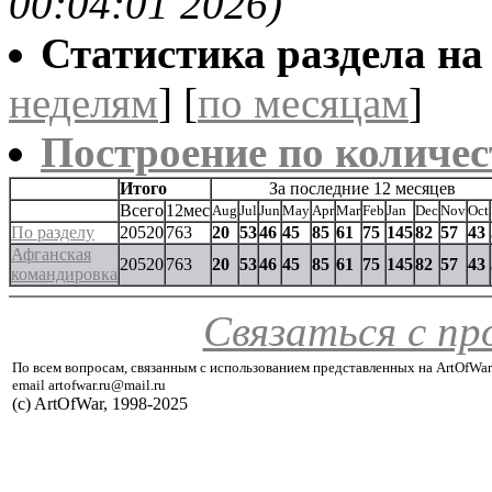
00:04:01 2026)
Статистика раздела на t
неделям
] [
по месяцам
]
Построение по количес
Итого
За последние 12 месяцев
Всего
12мес
Aug
Jul
Jun
May
Apr
Mar
Feb
Jan
Dec
Nov
Oct
По разделу
20520
763
20
53
46
45
85
61
75
145
82
57
43
Афганская
20520
763
20
53
46
45
85
61
75
145
82
57
43
командировка
Связаться с п
По всем вопросам, связанным с использованием представленных на ArtOfWar
email artofwar.ru@mail.ru
(с) ArtOfWar, 1998-2025