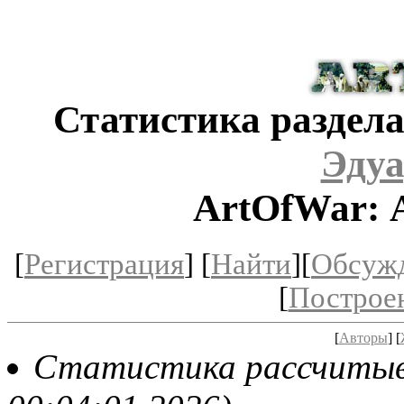
Статистика раздела
Эдуа
ArtOfWar: 
[
Регистрация
] [
Найти
][
Обсуж
[
Построе
[
Авторы
] [
Статистика рассчитывае