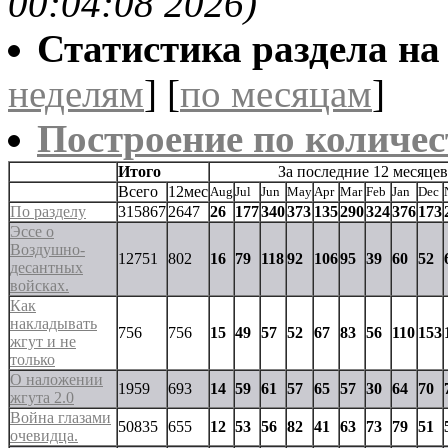
00:04:08 2026)
Статистика раздела на t
неделям
] [
по месяцам
]
Построение по количес
Итого
За последние 12 месяцев
Всего
12мес
Aug
Jul
Jun
May
Apr
Mar
Feb
Jan
Dec
По разделу
315867
2647
26
177
340
373
135
290
324
376
173
Эссе о
Воздушно-
12751
802
16
79
118
92
106
95
39
60
52
десантных
войсках.
Как
накладывать
756
756
15
49
57
52
67
83
56
110
153
жгут и не
только
О наложении
1959
693
14
59
61
57
65
57
30
64
70
жгута 2.0
Война глазами
50835
655
12
53
56
82
41
63
73
79
51
очевидца.