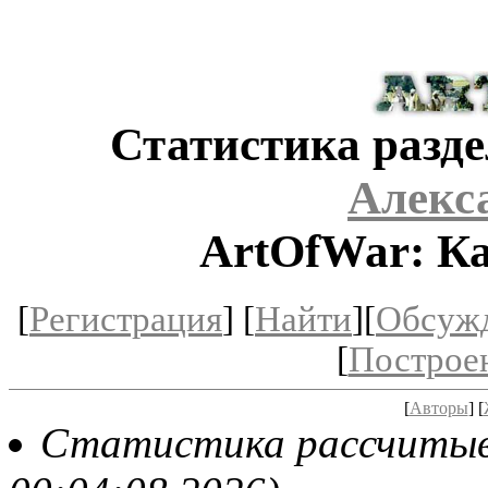
Статистика разде
Алекс
ArtOfWar: Ка
[
Регистрация
] [
Найти
][
Обсуж
[
Построе
[
Авторы
] [
Статистика рассчитывае