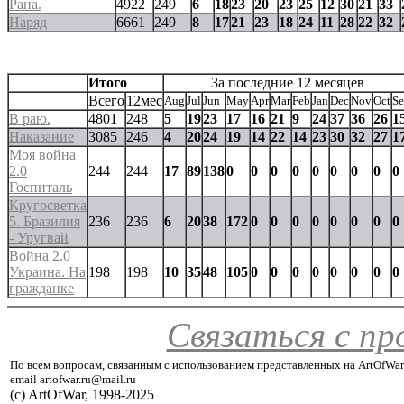
Рана.
4922
249
6
18
23
20
23
25
12
30
21
33
Наряд
6661
249
8
17
21
23
18
24
11
28
22
32
Итого
За последние 12 месяцев
Всего
12мес
Aug
Jul
Jun
May
Apr
Mar
Feb
Jan
Dec
Nov
Oct
S
В раю.
4801
248
5
19
23
17
16
21
9
24
37
36
26
1
Наказание
3085
246
4
20
24
19
14
22
14
23
30
32
27
1
Моя война
2.0
244
244
17
89
138
0
0
0
0
0
0
0
0
0
Госпиталь
Кругосветка
5. Бразилия
236
236
6
20
38
172
0
0
0
0
0
0
0
0
- Уругвай
Война 2.0
Украина. На
198
198
10
35
48
105
0
0
0
0
0
0
0
0
гражданке
Связаться с п
По всем вопросам, связанным с использованием представленных на ArtOfWar
email artofwar.ru@mail.ru
(с) ArtOfWar, 1998-2025