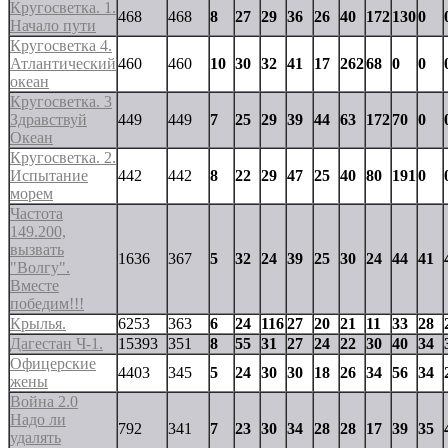
Кругосветка. 1.
468
468
8
27
29
36
26
40
172
130
0
Начало пути
Кругосветка 4.
Атлантический
460
460
10
30
32
41
17
262
68
0
0
океан
Кругосветка. 3
Здравствуй
449
449
7
25
29
39
44
63
172
70
0
Океан
Кругосветка. 2.
Испытание
442
442
8
22
29
47
25
40
80
191
0
морем
Частота
149.200,
вызвать
1636
367
5
32
24
39
25
30
24
44
41
"Волгу".
Вместе
победим!!!
Крылья.
6253
363
6
24
116
27
20
21
11
33
28
Дагестан Ч-1.
15393
351
8
55
31
27
24
22
30
40
34
Офицерские
4403
345
5
24
30
30
18
26
34
56
34
жены
Война 2.0
Надо ли
792
341
7
23
30
34
28
28
17
39
35
удалять