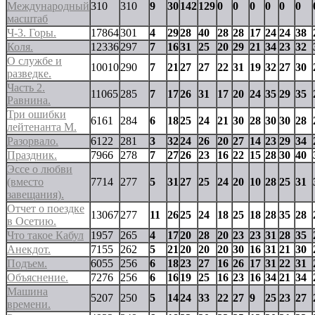
Международный
310
310
9
30
142
129
0
0
0
0
0
0
масштаб
Ч-3. Горы.
17864
301
4
29
28
40
28
28
17
24
24
38
Коля.
12336
297
7
16
31
25
20
29
21
34
23
32
О службе и
10010
290
7
21
27
27
22
31
19
32
27
30
разведке.
Часть 2.
11065
285
7
17
26
31
17
20
24
35
29
35
Равнина.
Три ошибки
6161
284
6
18
25
24
21
30
28
30
30
28
лейтенанта М.
Разорвало.
6122
281
3
32
24
26
20
27
14
23
29
34
Праздник.
7966
278
7
27
26
23
16
22
15
28
30
40
Эссе о любви
(вместо
7714
277
5
31
27
25
24
20
10
28
25
31
завещания).
Отчет о поездке
13067
277
11
26
25
24
18
25
18
28
35
28
в Осетию.
Что такое Кабул
1957
265
4
17
20
28
20
23
23
31
28
35
Анекдот.
7155
262
5
21
20
20
20
30
16
31
21
30
Подъем.
6055
256
6
18
23
27
16
26
17
31
22
31
Объяснение.
7276
256
6
16
19
25
16
23
16
34
21
34
Машина
5207
250
5
14
24
33
22
27
9
25
23
27
времени.