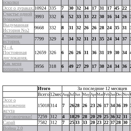
осколки
Эссе о дураках.
10924
335
7
30
32
34
17
31
17
45
22
Счастье одной
3993
332
6
52
33
33
22
30
16
34
26
бумажкой
Выдуманная
9668
332
8
31
32
26
26
28
24
35
31
История No2
Странная
7799
329
4
34
32
31
21
35
24
34
37
история.
Ч - 4.
Постоянная
12659
326
6
26
26
31
36
31
19
30
34
дислокация.
Как меня
3956
318
6
49
27
29
17
30
24
34
36
похищали
Итого
За последние 12 месяцев
Всего
12мес
Aug
Jul
Jun
May
Apr
Mar
Feb
Jan
Dec
Nov
Эссе о
наложении
15018
314
7
26
28
26
23
26
17
34
36
39
жгута
Разговорчики!
7259
312
4
18
29
28
20
29
25
36
32
31
Сарай
7582
312
7
25
33
33
20
23
22
37
28
30
Война 2.0