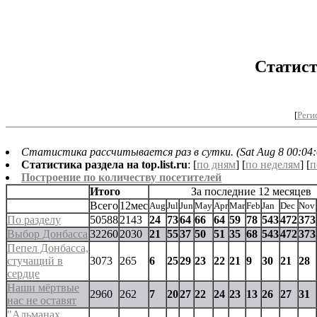
Статист
[
Реги
Статистика рассчитывается раз в сутки. (Sat Aug 8 00:04:
Статистика раздела на top.list.ru
: [
по дням
] [
по неделям
] [
п
Построение по количеству посетителей
Итого
За последние 12 месяцев
Всего
12мес
Aug
Jul
Jun
May
Apr
Mar
Feb
Jan
Dec
Nov
По разделу
50588
2143
24
73
64
66
64
59
78
543
472
373
Выбор Донбасса
32260
2030
21
55
37
50
51
35
68
543
472
373
Пепел Донбасса,
стучащий в
3073
265
6
25
29
23
22
21
9
30
21
28
сердце
Наши мёртвые
2960
262
7
20
27
22
24
23
13
26
27
31
нас не оставят
"Альманах