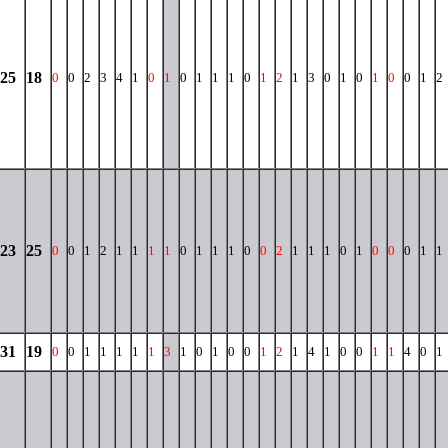
25
18
0
0
2
3
4
1
0
1
0
1
1
1
0
1
2
1
3
0
1
0
1
0
0
1
2
23
25
0
0
1
2
1
1
1
1
0
1
1
1
0
0
2
1
1
1
0
1
0
0
0
1
1
31
19
0
0
1
1
1
1
1
3
1
0
1
0
0
1
2
1
4
1
0
0
1
1
4
0
1