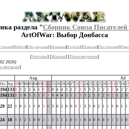
ика раздела "
Сборник Союза Писателей
ArtOfWar: Выбор Донбасса
страция
] [
Найти
][
Обсуждения
] [
Новинки
][
English
] [
Помощь
][
Построения
]
[
Окоп
[
Авторы
] [
Жанры
] [
Произведения
]
02 2026)
о месяцам
]
Aug
Jul
Oct
Sep
08
07
06
05
04
03
02
01
31
30
29
28
27
26
25
24
23
22
21
20
19
18
17
16
1
194
133
0
3
2
5
4
1
6
3
9
4
4
3
2
1
3
5
5
3
2
2
1
2
4
2
2
194
131
0
3
0
5
3
1
6
3
9
4
4
3
1
1
3
5
2
1
1
2
0
2
1
2
0
29
22
0
0
1
1
1
0
3
0
3
0
2
0
0
0
1
3
5
0
2
1
1
0
0
1
1
24
18
0
1
2
1
0
0
2
1
1
1
1
1
0
0
1
0
4
0
0
0
0
1
1
1
0