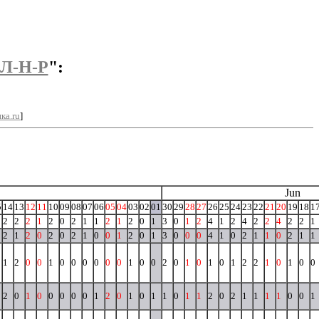
 Л-Н-Р
":
ка.ru
]
Jun
5
14
13
12
11
10
09
08
07
06
05
04
03
02
01
30
29
28
27
26
25
24
23
22
21
20
19
18
1
2
2
2
1
2
0
2
1
1
2
1
2
0
1
3
0
1
2
4
1
2
4
2
2
4
2
2
1
2
1
2
0
2
0
2
1
0
0
1
2
0
1
3
0
0
0
4
1
0
2
1
1
0
2
1
1
1
2
0
0
1
0
0
0
0
0
0
1
0
0
2
0
1
0
1
0
1
2
2
1
0
1
0
0
2
0
1
0
0
0
0
0
1
2
0
1
0
1
1
0
1
1
2
0
2
1
1
1
1
0
0
1