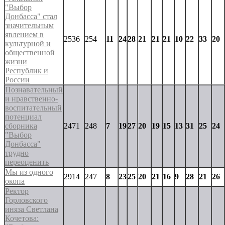
"Выбор
Донбасса" стал
значительным
явлением в
2536
254
11
24
28
21
21
21
10
22
33
20
культурной и
общественной
жизни
Республик и
России
Познавательный
и нравственно-
воспитательный
потенциал
сборника
2471
248
7
19
27
20
19
15
13
31
25
24
"Выбор
Донбасса"
трудно
переоценить
Мы из одного
2914
247
8
23
25
20
21
16
9
28
21
26
окопа
Ректор
Горловского
иняза Светлана
Кочетова: