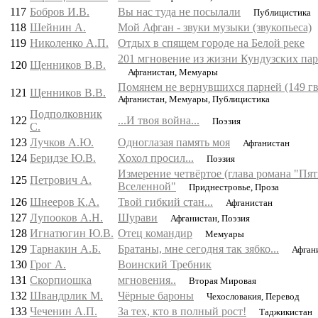
117
Бобров И.В.
Вы нас туда не посылали
Публицистика
118
Шейнин А.
Мой Афган - звуки музыки (звукопьеса)
119
Николенко А.П.
Отдых в спящем городе на Белой реке
201 мгновение из жизни Кундузских парн
120
Щенников В.В.
Афганистан, Мемуары
Помянем не вернувшихся парней (149 гв
121
Щенников В.В.
Афганистан, Мемуары, Публицистика
Подполковник
122
...И твоя война...
Поэзия
С.
123
Лучков А.Ю.
Одноглазая память моя
Афганистан
124
Беридзе Ю.В.
Хохол просил...
Поэзия
Измерение четвёртое (глава романа "Пя
125
Петрович А.
Вселенной"
Приднестровье, Проза
126
Шнееров К.А.
Твой гибкий стан...
Афганистан
127
Лупооков А.Н.
Шурави
Афганистан, Поэзия
128
Игнатюгин Ю.В.
Отец командир
Мемуары
129
Тарнакин А.Б.
Братаны, мне сегодня так зябко...
Афган
130
Грог А.
Воинский Требник
131
Скорпиошка
мгновения..
Вторая Мировая
132
Швандрлик М.
Чёрные бароны
Чехословакия, Перевод
133
Чеченин А.П.
За тех, кто в полный рост!
Таджикистан