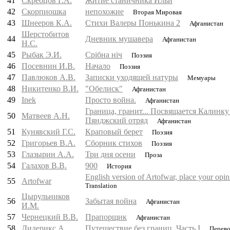
41
Скребцов Г.А.
Житие станичника Ильи
42
Скорпиошка
непохожие
Вторая Мировая
43
Шнееров К.А.
Стихи Валеры Понькина 2
Афганистан
Шерстобитов
44
Дневник мушавера
Афганистан
Н.С.
45
Рыбак Э.И.
Срiбна нiч
Поэзия
46
Посевнин И.В.
Начало
Поэзия
47
Павлюков А.В.
Записки уходящей натуры
Мемуары
48
Никитенко В.И.
"Обелиск"
Афганистан
49
Inek
Просто война.
Афганистан
Граница, гранит... Посвящается Калинку
50
Матвеев А.Н.
Пянджский отряд
Афганистан
51
Кунявский Г.С.
Краповый берет
Поэзия
52
Григорьев В.А.
Сборник стихов
Поэзия
53
Глазырин А.А.
Три дня осени
Проза
54
Галахов В.В.
900
История
English version of Artofwar, place your opin
55
Artofwar
Translation
Цырульников
56
Забытая война
Афганистан
И.М.
57
Чернецкий В.В.
Прапорщик
Афганистан
58
Дидерикс А.
Путешествие без границ. Часть I
Перев