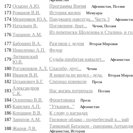
172
Оськин А.Ю.
Программа Время
Афганистан, Поэзия
173
Романов В.И.
История жизни
Мемуары
174
Мещеряков Ю.А.
Панджшер навсегда... Часть 3
Афганистан
175
Натальин В.
Поговорим, брат...
Чечня, Поэзия
Из переписки Шолохова и Сталина, и гол
176
Тиранин А.М.
177
Бабошин В.А.
Разговор с дедом
Вторая Мировая
178
Николенко А.П.
Федор
Литвинский
179
Судьба,пробитая навылет...
Афганистан
Ю.В.
180
Рогожников А.Л.
Спасибо, друг...
Чечня
181
Иванов В.И.
Я никогда не видел - деда.
Вторая Мирова
182
Цеханович Б.Г.
Спецназ поневоле
Проза
Александров
183
Нас жизнь потрепала
Поэзия
С.К.
184
Осипенко В.В.
Фронтовики
Проза
185
Карелин А.П.
"Уткашея..."
Афганистан
186
Копашин В.В.
К слову о наградах
187
Зарипов А.М.
Грозовое облако - поднебесный к... рай
Танковый Батальон - панорама Артынд
188
Жиров Д.В.
Афганистан, История