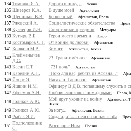
134
Томилко Я.А.
Дорога в никуда
Чечня
135
Шнееров К.А.
В душе моей
Афганистан
136
Щенников В.В.
Брошенный
Афганистан, Проза
137
Ржевский А.
Социалистические обязательства
Проза
138
Кузнецов И.Н.
Спортивный праздник
Мемуары
139
Кутырь В.Б.
Герои моего времени
Юмор
140
Костомаров С.Г.
От войны до любви
Афганистан
141
Кошкош М.В.
Зимнее
Афганистан, Поэзия
Клеймёнычев
142
23. Гранатомётчик
Афганистан
Д.С.
143
Касин Е.Т.
"731 ночь"
Афганистан
144
Карелин А.П.
"Пою для вас, ребята из Афгана..."
Афга
145
Йоцас Э.
Нагахан. Гарнизон
Афганистан
146
Яшкин И.М.
Офицеру В Д В, попавшему служить в с
147
Ефремов А.Н.
Любовь-морковь с помидорами
Проза, 
Мой друг уходит на войну
Афганистан, Т
148
Голиков А.Ю.
Чечня
149
Голиков А.Ю.
За ногу...
Афганистан, Поэзия
150
Рыбак Э.И.
Сюда иди! ... - неосознанная злоба
Проз
Подполковник
151
Разговор с Ним
Поэзия
С.