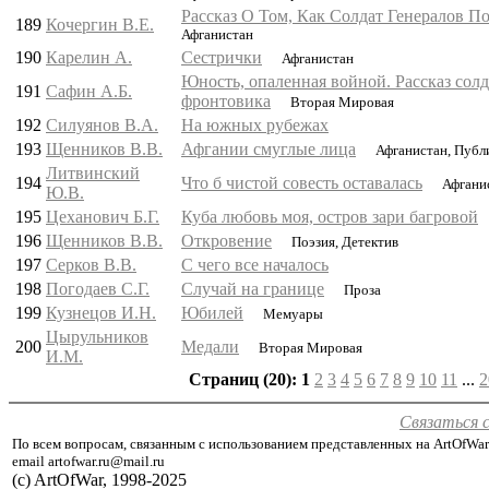
Рассказ О Том, Как Солдат Генералов П
189
Кочергин В.Е.
Афганистан
190
Карелин А.
Сестрички
Афганистан
Юность, опаленная войной. Рассказ солд
191
Сафин А.Б.
фронтовика
Вторая Мировая
192
Силуянов В.А.
На южных рубежах
193
Щенников В.В.
Афгании смуглые лица
Афганистан, Публ
Литвинский
194
Что б чистой совесть оставалась
Афгани
Ю.В.
195
Цеханович Б.Г.
Куба любовь моя, остров зари багровой
196
Щенников В.В.
Откровение
Поэзия, Детектив
197
Серков В.В.
С чего все началось
198
Погодаев С.Г.
Случай на границе
Проза
199
Кузнецов И.Н.
Юбилей
Мемуары
Цырульников
200
Медали
Вторая Мировая
И.М.
Страниц (20):
1
2
3
4
5
6
7
8
9
10
11
...
2
Связаться 
По всем вопросам, связанным с использованием представленных на ArtOfWar
email artofwar.ru@mail.ru
(с) ArtOfWar, 1998-2025