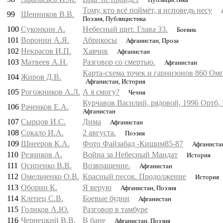
Тому, кто всё поймёт, я исповедь несу
А
99
Щенников В.В.
Поэзия, Публицистика
100
Суконкин А.
Небесный щит. Глава 33.
Боевик
101
Воронин А.Я.
Абрикосы
Афганистан, Проза
102
Некрасов И.П.
Хавчик
Афганистан
103
Матвеев А.Н.
Разговор со смертью.
Афганистан
Карта-схема точек и гарнизонов 860 Омп
104
Жиров Д.В.
Афганистан, История
105
Рогожников А.Л.
А я смогу?
Чечня
Курчавов Василий, рядовой, 1996 Ортб, 
106
Раченков Е.А.
Афганистан
107
Сырцов И.С.
Дима
Афганистан
108
Сокало И.А.
2 августа.
Поэзия
109
Шнееров К.А.
Фото Файзабад -Кишим85-87
Афганиста
110
Резников А.
Война за Небесный Мандат
История
111
Осипенко В.В.
Возвращение.
Афганистан
112
Омельченко О.В.
Красный песок. Продолжение
История
113
Оборин К.
Я верую
Афганистан, Поэзия
114
Клепец С.В.
Боевые будни
Афганистан
115
Голиков А.Ю.
Разговор в тамбуре
116
Чернецкий В.В.
В бане
Афганистан, Поэзия