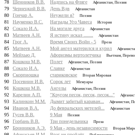
78
Щенников В.В.
Надпись на Фляге
Афганистан, Поэзия
79
Чернецкий В.В.
День Вдв
Афганистан
80
Гончар А.
Неужели я?
Поэзия
81
Науменко В.С.
Награды Уго Чавеса
История
82
Сокало И.А.
На могиле друга
Афганистан
83
Матвеев А.Н.
Я истину искал ........
Афганистан
84
Грог А.
Время Своих Войн - 5
Проза
85
Матвеев А.Н.
Мой ангел матерился и курил
Афганиста
86
Мейхью Д.
Афоризмы вертолетчика
Вьетнам, Перев
87
Кошкош М.В.
Полет
Афганистан, Поэзия
88
Сокало И.А.
Славке
Афганистан
89
Скорпиошка
стариковское
Вторая Мировая
90
Посевнин И.В.
Сорок лет
Мемуары
91
Кошкош М.В.
Ангелы
Афганистан, Поэзия
92
Карелин А.П.
"Кругом песок, песок, песок..."
Афганис
93
Калинкин М.М.
Дымит забитый караван...
Афганистан, П
94
Иванов В.А.
До февральских метелей...
Афганистан
95
Гусев В.В.
9 Мая
Поэзия
96
Горбань В.В.
Три понедельника
Проза
97
Бронников А.Э.
9 Мая - день независимости
Вторая Мир
98
Афанасьев И.М.
Враг не пройдёт
Публицистика