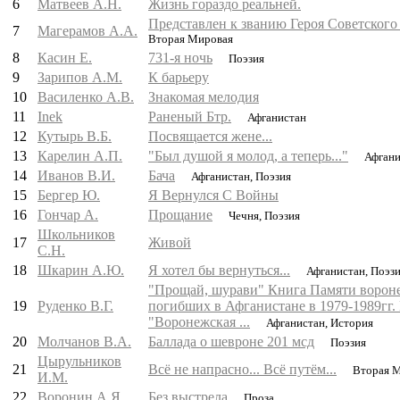
6
Матвеев А.Н.
Жизнь гораздо реальней.
Представлен к званию Героя Советского
7
Магерамов А.А.
Вторая Мировая
8
Касин Е.
731-я ночь
Поэзия
9
Зарипов А.М.
К барьеру
10
Василенко А.В.
Знакомая мелодия
11
Inek
Раненый Бтр.
Афганистан
12
Кутырь В.Б.
Посвящается жене...
13
Карелин А.П.
"Был душой я молод, а теперь..."
Афгани
14
Иванов В.И.
Бача
Афганистан, Поэзия
15
Бергер Ю.
Я Вернулся С Войны
16
Гончар А.
Прощание
Чечня, Поэзия
Школьников
17
Живой
С.Н.
18
Шкарин А.Ю.
Я хотел бы вернуться...
Афганистан, Поэз
"Прощай, шурави" Книга Памяти ворон
19
Руденко В.Г.
погибших в Афганистане в 1979-1989гг. 
"Воронежская ...
Афганистан, История
20
Молчанов В.А.
Баллада о шевроне 201 мсд
Поэзия
Цырульников
21
Всё не напрасно... Всё путём...
Вторая М
И.М.
22
Воронин А.Я.
Без выстрела
Проза