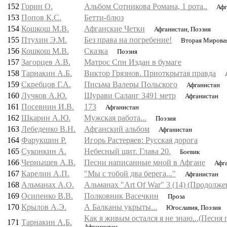
152
Горин О.
Альбом Сотникова Романа, 1 рота..
Афг
153
Попов К.С.
Бетти-блюз
154
Кошкош М.В.
Афганские Четки
Афганистан, Поэзия
155
Птухин Э.М.
Без права на погребение!
Вторая Мирова
156
Кошкош М.В.
Сказка
Поэзия
157
Загорцев А.В.
Матрос Спн Издан в бумаге
158
Тарнакин А.Б.
Виктор Грязнов. Приоткрытая правда
А
159
Скребцов Г.А.
Письма Валеры Польского
Афганистан
160
Лучков А.Ю.
Шурави Саланг 3491 метр
Афганистан
161
Посевнин И.В.
173
Афганистан
162
Шкарин А.Ю.
Мужская работа...
Поэзия
163
Лебеденко В.Н.
Афганский альбом
Афганистан
164
Фарукшин Р.
Игорь Растеряев: Русская дорога
165
Суконкин А.
Небесный щит. Глава 20.
Боевик
166
Чернышев А.В.
Песни написанные мной в Афгане
Афга
167
Карелин А.П.
"Мы с тобой два берега..."
Афганистан
168
Альманах A.O.
Альманах "Art Of War" 3 (14) (Продолже
169
Осипенко В.В.
Полковник Васечкин
Проза
170
Крылов А.Э.
А Балканы укрыты...
Югославия, Поэзия
Как я живым остался я не знаю...(Песня 
171
Тарнакин А.Б.
Афганистан