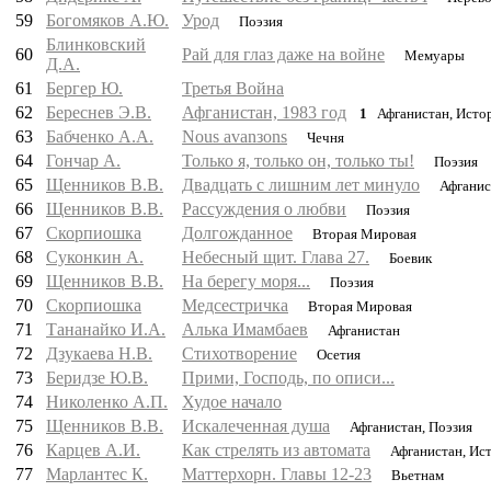
59
Богомяков А.Ю.
Урод
Поэзия
Блинковский
60
Рай для глаз даже на войне
Мемуары
Д.А.
61
Бергер Ю.
Третья Война
62
Береснев Э.В.
Афганистан, 1983 год
1
Афганистан, Исто
63
Бабченко А.А.
Nous avanзons
Чечня
64
Гончар А.
Только я, только он, только ты!
Поэзия
65
Щенников В.В.
Двадцать с лишним лет минуло
Афганист
66
Щенников В.В.
Рассуждения о любви
Поэзия
67
Скорпиошка
Долгожданное
Вторая Мировая
68
Суконкин А.
Небесный щит. Глава 27.
Боевик
69
Щенников В.В.
На берегу моря...
Поэзия
70
Скорпиошка
Медсестричка
Вторая Мировая
71
Тананайко И.А.
Алька Имамбаев
Афганистан
72
Дзукаева Н.В.
Стихотворение
Осетия
73
Беридзе Ю.В.
Прими, Господь, по описи...
74
Николенко А.П.
Худое начало
75
Щенников В.В.
Искалеченная душа
Афганистан, Поэзия
76
Карцев А.И.
Как стрелять из автомата
Афганистан, Ис
77
Марлантес К.
Маттерхорн. Главы 12-23
Вьетнам