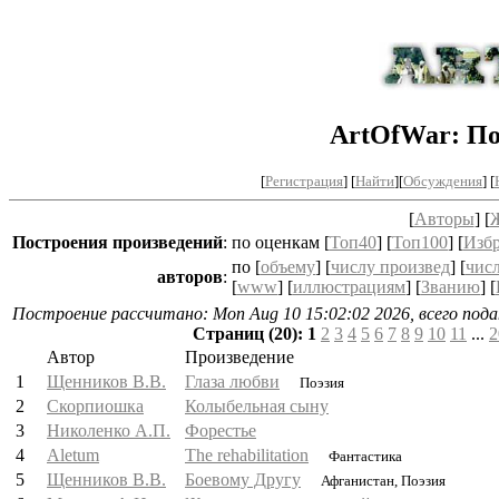
ArtOfWar: По
[
Регистрация
] [
Найти
][
Обсуждения
] [
[
Авторы
] [
Построения
произведений
:
по оценкам [
Топ40
] [
Топ100
] [
Изб
по [
объему
] [
числу произвед
] [
чис
авторов
:
[
www
] [
иллюстрациям
] [
Званию
] [
Построение рассчитано: Mon Aug 10 15:02:02 2026, всего подан
Страниц (20):
1
2
3
4
5
6
7
8
9
10
11
...
2
Автор
Произведение
1
Щенников В.В.
Глаза любви
Поэзия
2
Скорпиошка
Колыбельная сыну
3
Николенко А.П.
Форестье
4
Aletum
The rehabilitation
Фантастика
5
Щенников В.В.
Боевому Другу
Афганистан, Поэзия