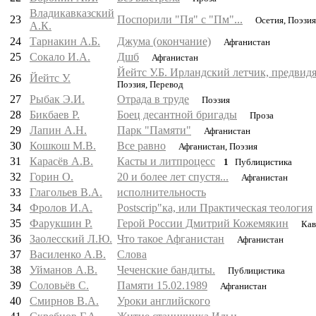
Владикавказский
23
Поспорили "Пя" с "Пм"...
Осетия, Поэзия
А.К.
24
Тарнакин А.Б.
Джума (окончание)
Афганистан
25
Сокало И.А.
Дшб
Афганистан
Йейтс У.Б. Ирландский летчик, предвид
26
Йейтс У.
Поэзия, Перевод
27
Рыбак Э.И.
Отрада в труде
Поэзия
28
Бикбаев Р.
Боец десантной бригады
Проза
29
Лапин А.Н.
Парк "Памяти"
Афганистан
30
Кошкош М.В.
Все равно
Афганистан, Поэзия
31
Карасёв А.В.
Касты и литпроцесс
1
Публицистика
32
Горин О.
20 и более лет спустя...
Афганистан
33
Глагольев В.А.
исполнительность
34
Фролов И.А.
Postscrip"ка, или Практическая теология
35
Фарукшин Р.
Герой России Дмитрий Кожемякин
Кав
36
Заолесский Л.Ю.
Что такое Афганистан
Афганистан
37
Василенко А.В.
Слова
38
Уйманов А.В.
Чеченские бандиты.
Публицистика
39
Соловьёв С.
Памяти 15.02.1989
Афганистан
40
Смирнов В.А.
Уроки английского